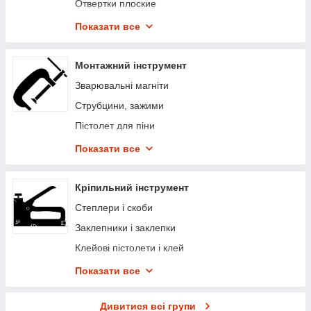
Отвертки плоские
Набори викруток
Показати все
Викрутки універсальні
Насадки викруткове і подовжувачі
Монтажний інструмент
Зварювальні магніти
Струбцини, зажими
Пістолет для піни
Пістолет для герметиків
Показати все
Ножі
Молотки
Кріпильний інструмент
Киянки
Степлери і скоби
Сокири
Заклепники і заклепки
Мітчики, плашки, екстрактори
Клейові пістолети і клей
Пили по дереву
Газові пальники
Показати все
Пили по металу
Паяльні лампи
Дивитися всі групи
Ножівки по гіпсокартону та пінобетону
Кліщі для монтажу u-образного профілю