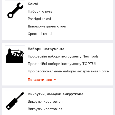
Ключі
Набори ключів
Розвідні ключі
Динамометричні ключі
Хрестові ключі
Набори інструмента
Професійні набори інструменту Neo Tools
Професійні набори інструменту TOPTUL
Профессиональные наборы инструмента Force
Набори інструмента Topex
Показати все
Набори інструмента Intertool
Набори інструменту Sigma та Grad
Викрутки, насадки викруткове
Набір інструменту електрика
Викрутки хрестові ph
Викрутки хрестові pz