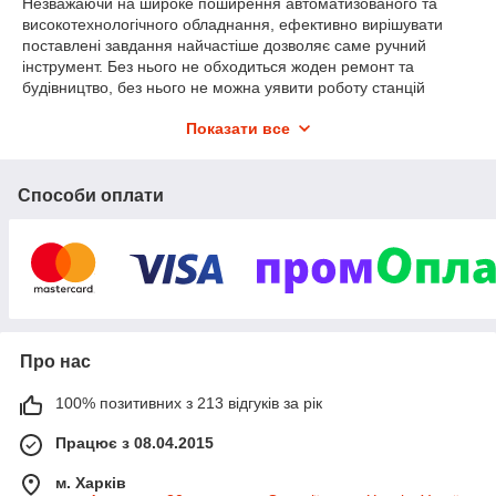
Незважаючи на широке поширення автоматизованого та
високотехнологічного обладнання, ефективно вирішувати
поставлені завдання найчастіше дозволяє саме ручний
інструмент. Без нього не обходиться жоден ремонт та
будівництво, без нього не можна уявити роботу станцій
техобслуговування, майстерень, цехів.
Показати все
Бажаєте купити ручний інструмент для повсякденних потреб?
Шукайте професійні моделі для виконання широкого спектру
робіт? Ласкаво просимо до інтернет-магазину «Арсенал
Способи оплати
Інструмента»!
У нашому каталозі ви знайдете такі товари:
вимірювальний інструмент,
монтажний інструмент,
кріпильний інструмент,
механічний інструмент,
Про нас
пневматичний інструмент,
100% позитивних з 213 відгуків за рік
сантехнічний інструмент,
Працює з 08.04.2015
вимірювальний інструмент,
автомобільний інструмент,
м. Харків