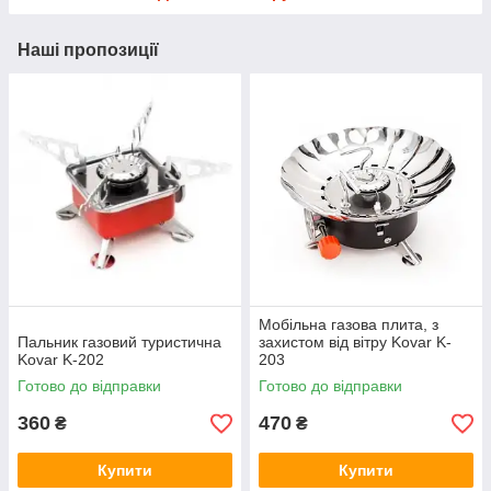
Лещата
Паяльники і матеріали для пайки
Наші пропозиції
Стамески
Ломи, обценьки, зубила
Рашпілі, напилки, надфілі
Склорізи інструмент для скла
Мобільна газова плита, з
Пальник газовий туристична
захистом від вітру Kovar K-
Kovar K-202
203
Готово до відправки
Готово до відправки
360
470
₴
₴
Купити
Купити