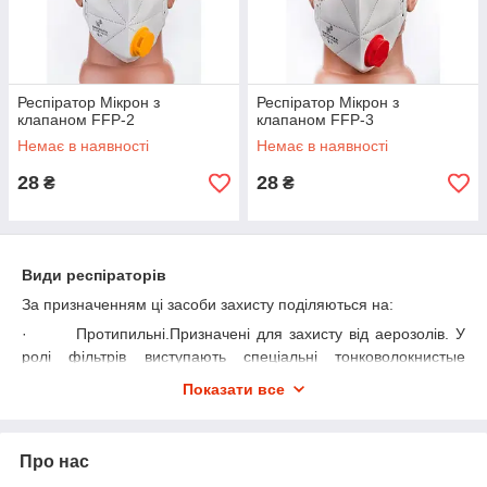
Респіратор Мікрон з
Респіратор Мікрон з
клапаном FFP-2
клапаном FFP-3
Немає в наявності
Немає в наявності
28
28
₴
₴
Види респіраторів
За призначенням ці засоби захисту поділяються на:
·
Протипильні.Призначені для захисту від аерозолів. У
ролі фільтрів виступають спеціальні тонковолокнистые
матеріали типу фильтраПетрянова. Ефективність даних
Показати все
пристосувань забезпечується за рахунок їх високої
пылеемкости, фільтруючих властивостей, механічної міцності
та еластичності.
Про нас
·
Протигазові.Захищають від фосфорорганічних сполук,