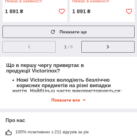
Немає в наявності
Немає в наявності
1 891
1 891
₴
₴
Показати ще
1
/ 6
Що в першу чергу привертає в
продукції Victorinox?
Ножі Victorinox володіють безліччю
корисних предметів на різні випадки
життя. Найбільш часто використовуються:
ніж, відкривачки, штопор, ножиці - присутні
Показати все
майже в кожній моделі ножа. Крім того,
кожен може вибрати для себе розширений
функціонал, виходячи з того, що може
стане в нагоді саме йому. Такі ножі
Про нас
вміщують десятки корисних дрібниць.
Залишається лише визначитися з
100% позитивних з 211 відгуків за рік
відповідною моделлю.