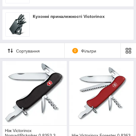
ножами користувалися і користуються не тільки військові, але
і безліч туристів, мандрівників. Хто знає скільки життів
врятували ці унікальні предмети, складно підрахувати скільки
Кухонні приналежності Victorinox
примірників знаходиться у самих різних людей - від школярів
до президентів!
Спочатку включав у себе всього 4 функції, на сьогодні ніж
оснащується десятками корисних і необхідних предметів.
При цьому пристрій ножа дозволяє зберігати невеликі
Сортування
0
Фільтри
габарити.
Ніж Victorinox
Nomad/Pickniker 0.8353.3
Ніж Victorinox Forester 0.8363