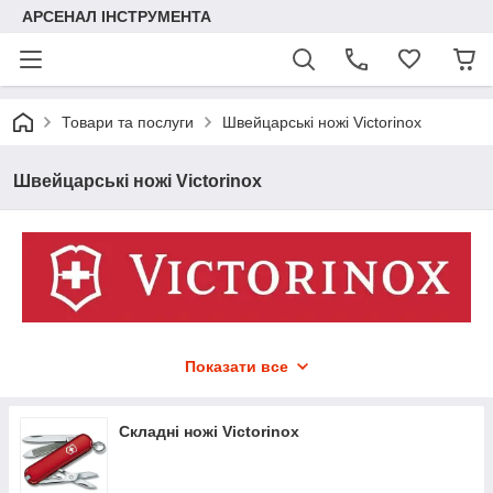
АРСЕНАЛ ІНСТРУМЕНТА
Товари та послуги
Швейцарські ножі Victorinox
Швейцарські ножі Victorinox
Легендарні швейцарські ножі Victorinox - тепер можна купити
Показати все
в нашому магазині Арсенал Інструменту.
Зовні невеликі ножі можуть похвалитися більш ніж віковою
історією передових розробок та інновацій і заслужено
Складні ножі Victorinox
вважаються кращими в світі. Мабуть немає більш відомої
торгової марки, ніж Victorinox. А їх запам'ятовується логотип
відразу впізнається у будь-якому куточку планети. Цими