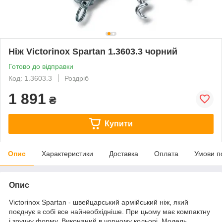
Ніж Victorinox Spartan 1.3603.3 чорний
Готово до відправки
Код: 1.3603.3
Роздріб
1 891
₴
Купити
Опис
Характеристики
Доставка
Оплата
Умови п
Опис
Victorinox Spartan - швейцарський армійський ніж, який
поєднує в собі все найнеобхідніше. При цьому має компактну
і зручну форму. Виконаний в чорному кольорі. Модель