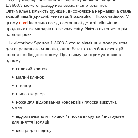
1.3603.3 може справедливо вважатися еталонної.
Оптимальна кількість функцій, високоякісна нержавіюча сталь,
точний швейцарський складаний механізм. Нічого зайвого. У
цьому
ножі
ідеально все до останньої деталі. Мільйони
проданих екземплярів по всьому світу. Якісна витончена річ
на довгі роки.
Ніж Victorinox Spartan 1.3603.3 стане відмінним подарунком
для справжнього чоловіка, адже багато хто з його функцій
щодня необхідні кожному. При цьому ви отримуєте все в
одному:
великий клинок
малий клинок
штопор
шило / кернер
ножа для відкривання консервів / плоска викрутка
мала
відкривачка для пляшок / плоска викрутка / інструмент
для зняття ізоляції
кільце для підвісу