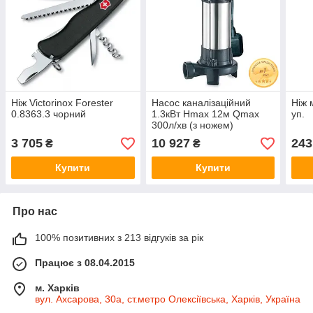
Ніж Victorinox Forester
Насос каналізаційний
Ніж 
0.8363.3 чорний
1.3кВт Hmax 12м Qmax
уп.
300л/хв (з ножем)
AQUATICA (773332)
3 705
10 927
243
₴
₴
Купити
Купити
Про нас
100% позитивних з 213 відгуків за рік
Працює з 08.04.2015
м. Харків
вул. Ахсарова, 30а, ст.метро Олексіївська, Харків, Україна