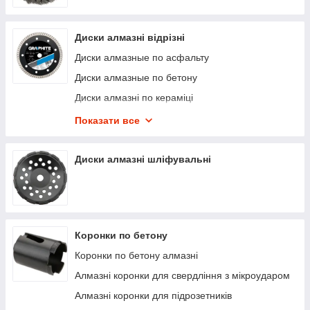
В магазині «Арсенал Інструменту» ви знайдете витратні
матеріали вартість і якість яких вас приємно здивують.
Диски алмазні відрізні
Диски алмазные по асфальту
Диски алмазные по бетону
Диски алмазні по кераміці
Диски алмазные по граниту
Показати все
Диски алмазные по мрамору
Диски алмазні шліфувальні
Коронки по бетону
Коронки по бетону алмазні
Алмазні коронки для свердління з мікроударом
Алмазні коронки для підрозетників