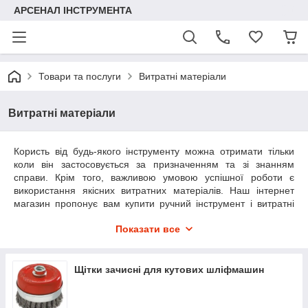
АРСЕНАЛ ІНСТРУМЕНТА
Товари та послуги
Витратні матеріали
Витратні матеріали
Користь від будь-якого інструменту можна отримати тільки
коли він застосовується за призначенням та зі знанням
справи. Крім того, важливою умовою успішної роботи є
використання якісних витратних матеріалів. Наш інтернет
магазин пропонує вам купити ручний інструмент і витратні
матеріали за найвигіднішими цінами. Всі аксесуари,
Показати все
представлені в нашому каталозі, відрізняються
можливостями обробки і матеріалом, з якого вони зроблені.
Є варіанти, що дозволяють шліфувати поверхні, обдирати і
зачищати старі шари обробки, різати пластик, кераміку,
Щітки зачисні для кутових шліфмашин
дерево і метал, а є аксесуари, що дозволяють акуратно
розрізати і підпилювати матеріал, свердлити і вирізати пази.