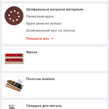
Шліфувальні витратні матеріали
Пелюсткові круги
Круги зачистні неткані
Шліфувальний круг на липучці
Наждачний папір
Показати все
Диск для наждачного паперу
Щітки зачисні для дрилів
Фрези
Шліфувальні камені
Полотна ножівні
Свердла для металу