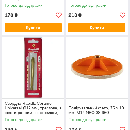
008RCU
010RCU
Готово до відправки
Готово до відправки
170
210
₴
₴
Купити
Купити
Свердло RapidE Ceramo
Universal Ø12 мм, хрестове, з
Полірувальний фетр, 75 x 10
шестигранним хвостовиком,
мм, M14 NEO 08-960
012RCU
Готово до відправки
Готово до відправки
230
122
₴
₴