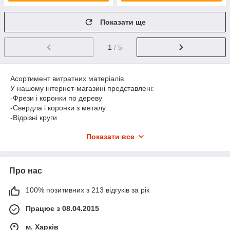
Показати ще
1
/ 5
Асортимент витратних матеріалів
У нашому інтернет-магазині представлені:
-Фрези і коронки по дереву
-Свердла і коронки з металу
-Відрізні круги
-Насадки для реноватора
Показати все
-Шліфувальний витратний матеріал тощо
Найбільш поширені свердла і коронки. Коронка являє собою
циліндричну металеву деталь, яка застосовується для
свердління. Її можна використовувати для роботи по бетону,
Про нас
дереву і металу. Коронки для свердління по дереву і бетону
виконуються із сталі і дозволяють створювати отвори різного
100% позитивних з 213 відгуків за рік
діаметру, по металу - з високоміцного сплаву, мають чорний
колір, і створюють отвори у високоміцних матеріалах.
Працює з 08.04.2015
Універсальна коронка біметалева призначена для роботи з
різними матеріалами, починаючи з деревини і пластика і
м. Харків