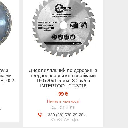
ву з
Диск пиляльний по деревині з
йками
твердосплавними напайками
dE, 002
160x20x1.5 мм, 30 зубів
INTERTOOL CT-3016
99 ₴
Немає в наявності
CT-3016
+380 (68) 538-29-28
KYIVSTAR офіс