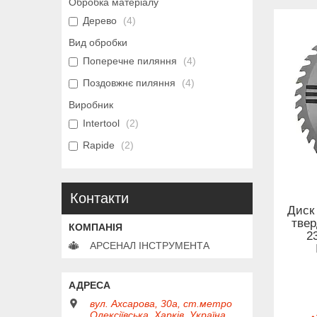
Обробка матеріалу
Дерево
4
Вид обробки
Поперечне пиляння
4
Поздовжнє пиляння
4
Виробник
Intertool
2
Rapide
2
Контакти
Диск 
тве
2
АРСЕНАЛ ІНСТРУМЕНТА
вул. Ахсарова, 30а, ст.метро
Олексіївська, Харків, Україна