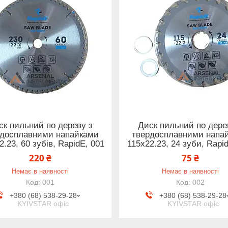
ск пильний по дереву з
Диск пильний по дере
рдосплавними напайками
твердосплавними напа
2.23, 60 зубів, RapidE, 001
115x22.23, 24 зуби, Rapi
220 ₴
75 ₴
Немає в наявності
Немає в наявності
001
002
+380 (68) 538-29-28
+380 (68) 538-29-28
KYIVSTAR офіс
KYIVSTAR офіс