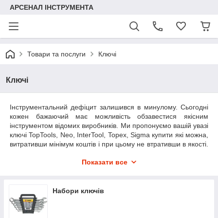
АРСЕНАЛ ІНСТРУМЕНТА
Товари та послуги
Ключі
Ключі
Інструментальний дефіцит залишився в минулому. Сьогодні
кожен бажаючий має можливість обзавестися якісним
інструментом відомих виробників. Ми пропонуємо вашій увазі
ключі TopTools, Neo, InterTool, Topex, Sigma купити які можна,
витративши мінімум коштів і при цьому не втративши в якості.
Яскравим прикладом такого недорогого і добротного
Показати все
інструменту є накидні, торцеві,
ріжкові
,
трубні
,
хрестові
,
файковые
,
свічкові
,
ключі torx
,
динамометричні
і
розвідні
ключі
, а також ключі з тріскачкою,
набори ключів
.
Набори ключів
Накидні ключі
повинні бути в арсеналі кожного автомеханіка.
З їх допомогою можна зручно утримувати кріпильний
елемент зі всіх сторін, забезпечуючи цілісність гайки або