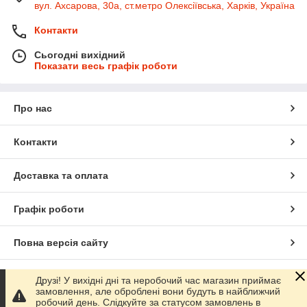
вул. Ахсарова, 30а, ст.метро Олексіївська, Харків, Україна
Контакти
Сьогодні вихідний
Показати весь графік роботи
Про нас
Контакти
Доставка та оплата
Графік роботи
Повна версія сайту
Сайт створено на маркетплейсі
Prom.ua
Друзі! У вихідні дні та неробочий час магазин приймає
замовлення, але оброблені вони будуть в найближчий
робочий день. Слідкуйте за статусом замовлень в