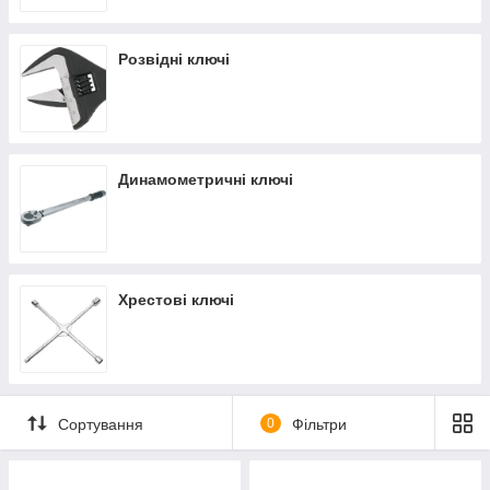
головки болта. У нашому магазині ви знайдете ключі ріжкові
на 17-60 мм, головною перевагою яких є простота
використання. При необхідності можна придбати двосторонні
Розвідні ключі
рожково-накидні
ключі трубні, розрізні, файковые, свічкові,
розвідні,
шестигранні
, хрестові, ключі torx. Оптимізувати
зусилля необхідні для того, щоб затягнути кріплення,
дозволять ключі динамометричні купити які можна за
найдоступнішою ціною.
Динамометричні ключі
Весь інструмент виготовляється з хромованадіевой або
хромомолібденової сталі, що додає йому високу міцність і
забезпечує довгу службу навіть при високих навантаженнях.
Хрестові ключі
Сортування
0
Фільтри