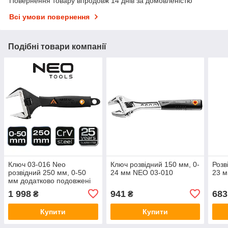
Повернення товару впродовж 14 днів за домовленістю
Всі умови повернення
Подібні товари компанії
Ключ 03-016 Neo
Ключ розвідний 150 мм, 0-
Розв
розвідний 250 мм, 0-50
24 мм NEO 03-010
23 м
мм додатково подовжені
губки CV
1 998
941
683
₴
₴
Купити
Купити