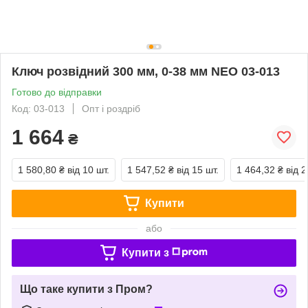
Ключ розвідний 300 мм, 0-38 мм NEO 03-013
Готово до відправки
Код: 03-013
Опт і роздріб
1 664
₴
1 580,80 ₴
від 10 шт.
1 547,52 ₴
від 15 шт.
1 464,32 ₴
від 2
Купити
або
Купити з
Що таке купити з Пром?