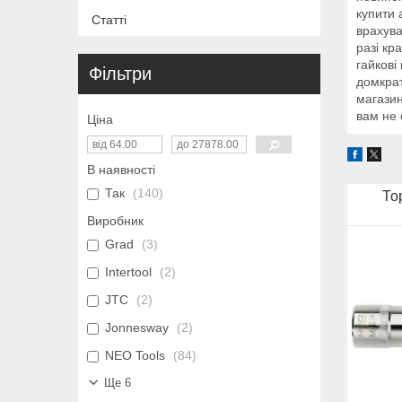
купити 
Статті
врахува
разі кр
гайкові
Фільтри
домкрат
магазин
вам не 
Ціна
В наявності
Так
140
То
Виробник
Grad
3
Intertool
2
JTC
2
Jonnesway
2
NEO Tools
84
Ще 6