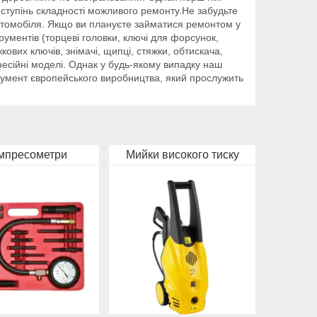
і ступінь складності можливого ремонту.Не забудьте
к автомобіля. Якщо ви плануєте займатися ремонтом у
рументів (торцеві головки, ключі для форсунок,
жкових ключів, знімачі, щипці, стяжки, обтискача,
фесійні моделі. Однак у будь-якому випадку наш
румент європейського виробництва, який прослужить
мпресометри
Мийки високого тиску