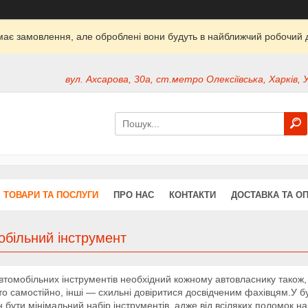
ймає замовлення, але оброблені вони будуть в найближчий робочий д
вул. Ахсарова, 30а, ст.метро Олексіївська, Харків, 
ТОВАРИ ТА ПОСЛУГИ
ПРО НАС
КОНТАКТИ
ДОСТАВКА ТА О
обільний інструмент
втомобільних інструментів необхідний кожному автовласнику також, 
то самостійно, інші ― схильні довіритися досвідченим фахівцям.У 
 бути мінімальний набір інструментів, адже від всіляких поломок на