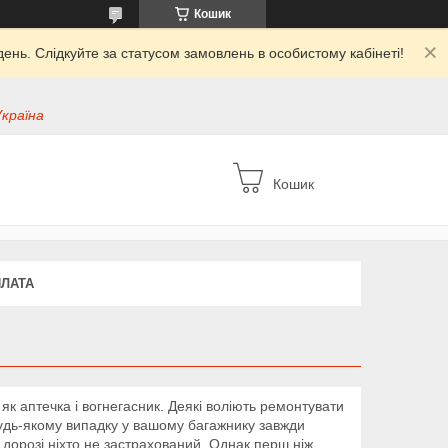
Кошик
ень. Слідкуйте за статусом замовлень в особистому кабінеті!
Україна
Кошик
ПЛАТА
як аптечка і вогнегасник. Деякі воліють ремонтувати
будь-якому випадку у вашому багажнику завжди
 дорозі ніхто не застрахований. Однак перш ніж