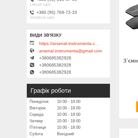
Lifecell офіс
+380 (95) 769-72-33
Vodafone офіс
https://arsenal-instrumenta.com.ua
arsenal.instrumenta@gmail.com
+380685382928
З`ємн
+380685382928
+380685382928
Графік роботи
Понеділок
10:00
18:00
Вівторок
10:00
18:00
Середа
10:00
18:00
Четвер
10:00
18:00
Пʼятниця
10:00
18:00
Субота
Вихідний