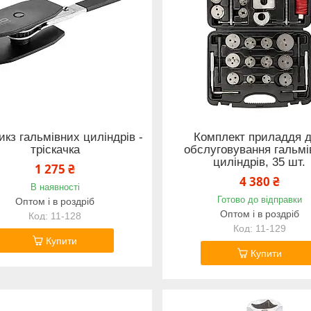
икз гальмівних циліндрів -
Комплект приладдя 
тріскачка
обслуговування гальмі
циліндрів, 35 шт.
1 275 ₴
4 380 ₴
В наявності
Готово до відправки
Оптом і в роздріб
Оптом і в роздріб
11-128
11-129
Купити
Купити