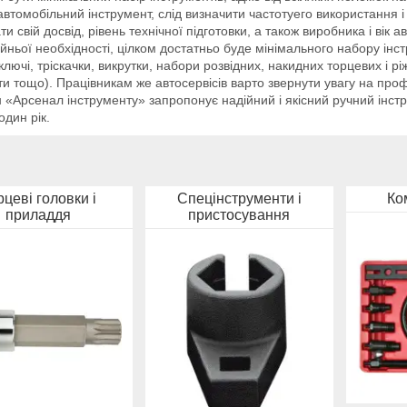
автомобільний інструмент, слід визначити частотуего використання 
ти свій досвід, рівень технічної підготовки, а також виробника і ві
айньої необхідності, цілком достатньо буде мінімального набору інст
 ключі, тріскачки, викрутки, набори розвідних, накидних торцевих і рі
и тощо). Працівникам же автосервісів варто звернути увагу на про
 «Арсенал інструменту» запропонує надійний і якісний ручний інст
один рік.
рцеві головки і
Спецінструменти і
Ко
приладдя
пристосування