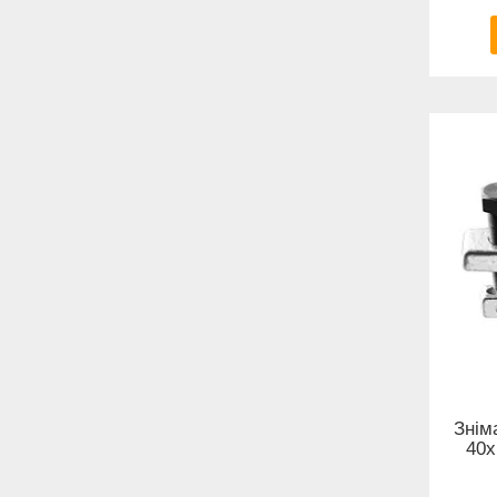
Знім
40х