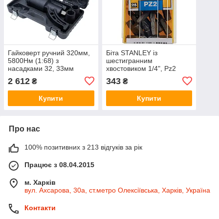
Гайковерт ручний 320мм,
Біта STANLEY із
5800Нм (1:68) з
шестигранним
насадками 32, 33мм
хвостовиком 1/4", Pz2
SIGMA (6009011)
L=25 мм, 25 шт., 1-68-949
2 612
343
₴
₴
Купити
Купити
Про нас
100% позитивних з 213 відгуків за рік
Працює з 08.04.2015
м. Харків
вул. Ахсарова, 30а, ст.метро Олексіївська, Харків, Україна
Контакти