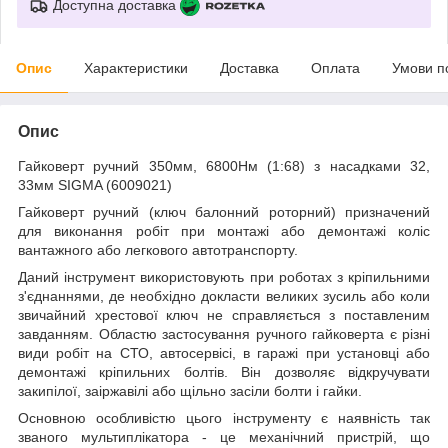
Доступна доставка
Опис
Характеристики
Доставка
Оплата
Умови п
Опис
Гайковерт ручний 350мм, 6800Нм (1:68) з насадками 32,
33мм SIGMA (6009021)
Гайковерт ручний (ключ балонний роторний) призначений
для виконання робіт при монтажі або демонтажі коліс
вантажного або легкового автотранспорту.
Даний інструмент використовують при роботах з кріпильними
з'єднаннями, де необхідно докласти великих зусиль або коли
звичайний хрестової ключ не справляється з поставленим
завданням. Областю застосування ручного гайковерта є різні
види робіт на СТО, автосервісі, в гаражі при установці або
демонтажі кріпильних болтів. Він дозволяє відкручувати
закипілої, заіржавілі або щільно засіли болти і гайки.
Основною особливістю цього інструменту є наявність так
званого мультиплікатора - це механічний пристрій, що