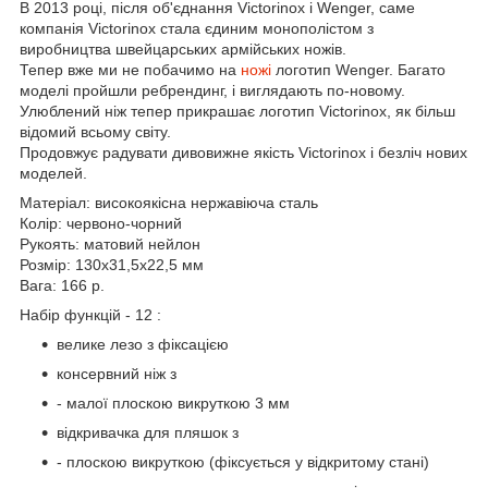
В 2013 році,
після об'єднання Victorinox і Wenger, саме
компанія Victorinox стала єдиним монополістом з
виробництва швейцарських армійських ножів.
Тепер вже ми не побачимо на
ножі
логотип
Wenger. Багато
моделі пройшли ребрендинг, і виглядають по-новому.
Улюблений ніж тепер прикрашає логотип Victorinox, як більш
відомий всьому світу.
Продовжує радувати дивовижне якість Victorinox і безліч нових
моделей.
Матеріал: високоякісна нержавіюча сталь
Колір: червоно-чорний
Рукоять: матовий нейлон
Розмір: 130x31,5x22,5 мм
Вага: 166 р.
Набір функцій - 12 :
велике лезо з фіксацією
консервний ніж з
- малої плоскою викруткою 3 мм
відкривачка для пляшок з
- плоскою викруткою (фіксується у відкритому стані)