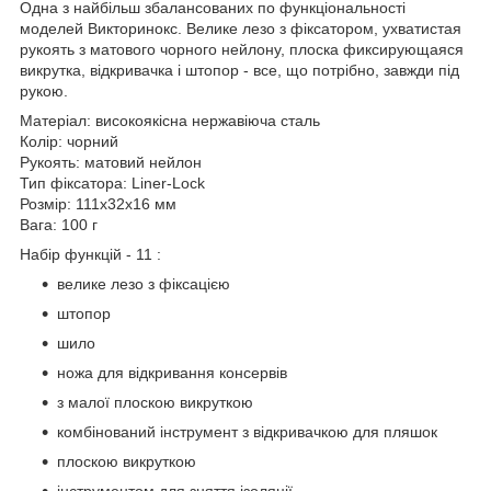
Одна з найбільш збалансованих по функціональності
моделей Викторинокс. Велике лезо з фіксатором, ухватистая
рукоять з матового чорного нейлону, плоска фиксирующаяся
викрутка, відкривачка і штопор - все, що потрібно, завжди під
рукою.
Матеріал: високоякісна нержавіюча сталь
Колір: чорний
Рукоять: матовий нейлон
Тип фіксатора: Liner-Lock
Розмір: 111x32x16 мм
Вага: 100 г
Набір функцій - 11 :
велике лезо з фіксацією
штопор
шило
ножа для відкривання консервів
з малої плоскою викруткою
комбінований інструмент з відкривачкою для пляшок
плоскою викруткою
інструментом для зняття ізоляції