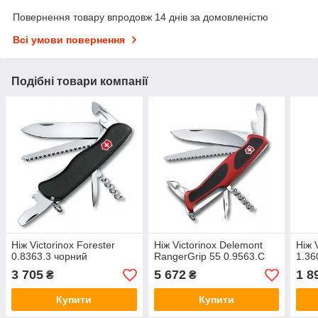
Повернення товару впродовж 14 днів за домовленістю
Всі умови повернення
Подібні товари компанії
Ніж Victorinox Forester
Ніж Victorinox Delemont
Ніж 
0.8363.3 чорний
RangerGrip 55 0.9563.C
1.36
3 705
5 672
1 8
₴
₴
Купити
Купити