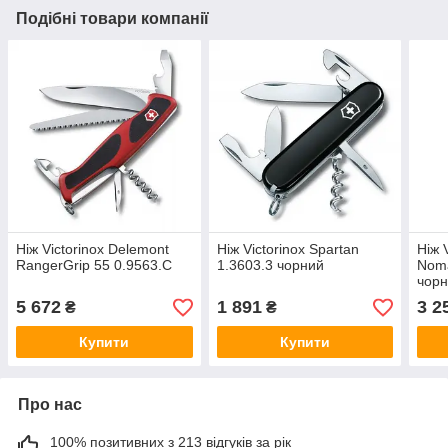
Подібні товари компанії
Ніж Victorinox Delemont
Ніж Victorinox Spartan
Ніж 
RangerGrip 55 0.9563.C
1.3603.3 чорний
Noma
чор
5 672
1 891
3 2
₴
₴
Купити
Купити
Про нас
100% позитивних з 213 відгуків за рік