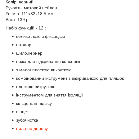
Колір: чорний
Рукоять: матовий нейлон
Розмір: 111x32x18.5 мм
Вага: 139 р.
Набір функцій - 12 :
велике лезо з фіксацією
штопор
шило,кернер
ножа для відкривання консервів
з малої плоскою викруткою
комбінований інструмент з відкривачкою для пляшок
плоскою викруткою
інструментом для зняття ізоляції
кільце для підвісу
пінцет
зубочистка
пила по дереву