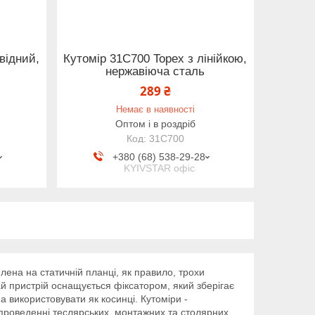
відний,
Кутомір 31C700 Topex з лінійкою,
нержавіюча сталь
289 ₴
Немає в наявності
Оптом і в роздріб
31C700
+380 (68) 538-29-28
KYIVSTAR офіс
плена на статичній планці, як правило, трохи
ай пристрій оснащується фіксатором, який зберігає
 використовувати як косинці. Кутоміри -
и проведенні теслярських, монтажних та столярних