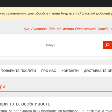
ймає замовлення, але оброблені вони будуть в найближчий робочий д
вул. Ахсарова, 30а, ст.метро Олексіївська, Харків, 
ТОВАРИ ТА ПОСЛУГИ
ПРО НАС
КОНТАКТИ
ДОСТАВКА ТА О
іри
іри та їх особливості.
трої, за допомогою яких проводяться вимірювання, розмітка, а та