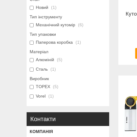
Новий
1
Куто
Тип інструменту
Механічний кутомір
6
Тип упаковки
Паперова коробка
1
Матеріал
Алюміній
5
Сталь
1
Виробник
TOPEX
5
Vorel
1
Контакти