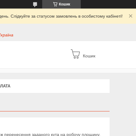
Кошик
ень. Слідкуйте за статусом замовлень в особистому кабінеті!
Україна
Кошик
ПЛАТА
кож перенесення заданого кута на робочу площину.