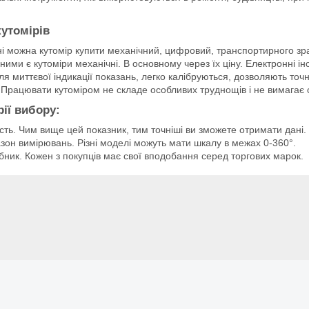
кутомірів
і можна кутомір купити механічний, цифровий, транспортирного зра
ими є кутоміри механічні. В основному через їх ціну. Електронні 
ля миттєвої індикації показань, легко калібруються, дозволяють точ
 Працювати кутоміром не складе особливих труднощів і не вимагає с
рії вибору:
сть. Чим вище цей показник, тим точніші ви зможете отримати дані.
зон вимірювань. Різні моделі можуть мати шкалу в межах 0-360°.
ник. Кожен з покупців має свої вподобання серед торгових марок.