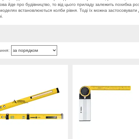
ва йде про будівництво, то від цього приладу залежить похибка розра
моделях встановлюються колби рівня. Тоді їх можна застосовувати 
і.