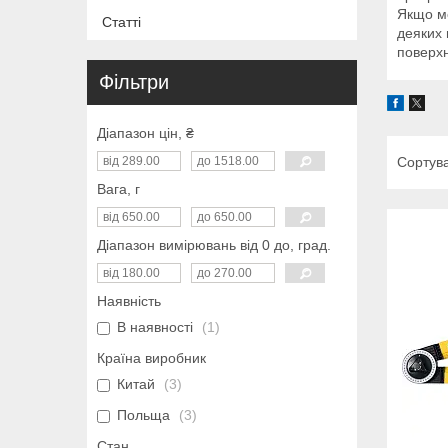
Якщо мо
Статті
деяких 
поверхн
Фільтри
Діапазон цін, ₴
Вага, г
Діапазон вимірювань від 0 до, град.
Наявність
В наявності
1
Країна виробник
Китай
3
Польща
3
Стан