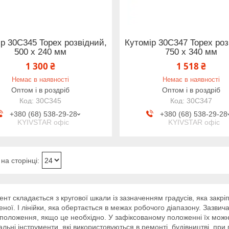
р 30C345 Topex розвідний,
Кутомір 30C347 Topex роз
500 x 240 мм
750 x 340 мм
1 300 ₴
1 518 ₴
Немає в наявності
Немає в наявності
Оптом і в роздріб
Оптом і в роздріб
30C345
30C347
+380 (68) 538-29-28
+380 (68) 538-29-28
KYIVSTAR офіс
KYIVSTAR офіс
ент складається з кругової шкали із зазначенням градусів, яка закрі
ної. І лінійки, яка обертається в межах робочого діапазону. Зазвич
положення, якщо це необхідно. У зафіксованому положенні їх можна
альні інструменти, які використовуються в ремонті, будівництві, пр