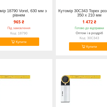
мір 18790 Vorel, 630 мм з
Кутомір 30C343 Topex роз
рівнем
350 x 210 мм
965 ₴
1 472 ₴
Під замовлення
Готово до відправки
Оптом і в роздріб
18790
30C343
Купити
Купити