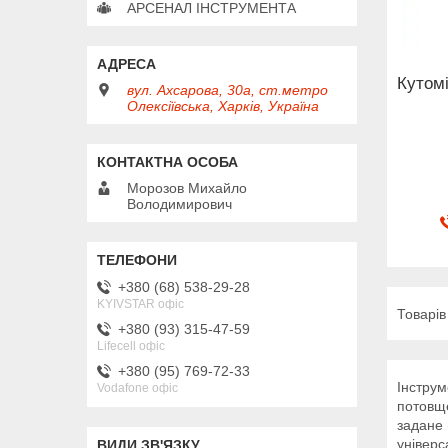
АРСЕНАЛ ІНСТРУМЕНТА
Кутомі
вул. Ахсарова, 30а, ст.метро
Олексіївська, Харків, Україна
Морозов Михайло
Володимирович
+380 (68) 538-29-28
KYIVSTAR офіс
+380 (93) 315-47-59
Lifecell офіс
+380 (95) 769-72-33
Інструм
Vodafone офіс
потовще
задане 
універс