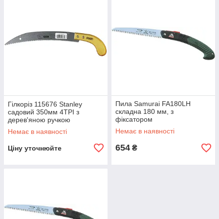
властива спеціальна заточка, яка дозволяє не розводити зуби
ножівки для чистого й акуратного пропилу, щоб травмувати
дерево якомога менше в період обрізки. Хороша садова
пилка обов'язково гнучка, для роботи в щільну до інших
гілках, але при цьому досить жорстка.
Ймовірно, що ви навіть не замислювалися, що вибір садових
пилки укладає в собі стільки тонкощів, ми постаралися
виділити такі пили в окремому розділі нашого сайту для
зручності покупців. Тепер купити садову пилку для вас
набагато простіше. Приємних покупок!
Пила Samurai FA180LH
Гілкоріз 115676 Stanley
складна 180 мм, з
садовий 350мм 4TPI з
фіксатором
дерев'яною ручкою
Немає в наявності
Немає в наявності
654
₴
Ціну уточнюйте