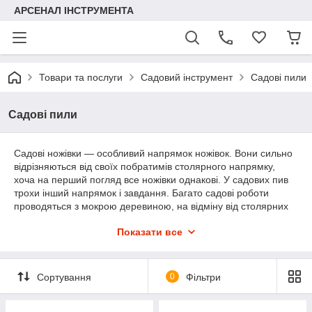
АРСЕНАЛ ІНСТРУМЕНТА
Товари та послуги
Садовий інструмент
Садові пили
Садові пили
Садові ножівки ― особливий напрямок ножівок. Вони сильно
відрізняються від своїх побратимів столярного напрямку,
хоча на перший погляд все ножівки однакові. У садових пив
трохи інший напрямок і завдання. Багато садові роботи
проводяться з мокрою деревиною, на відміну від столярних
робіт, де дерево завжди сухе. Ножівки з сухою і мокрою
Показати все
деревиною теж ведуть себе по-різному. Тому садові ножівки
мають іншу заточування зубів, іншу форму, а часто й
напрямок зубів, оскільки багато садові пилки працюють в
напрямку "на себе" а не "від себе".
Сортування
0
Фільтри
Багато садові пилки мають форму дуги для швидкого і
чистого пила. Також більшості хороших садових сучкорізи