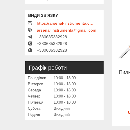
https://arsenal-instrumenta.com.ua
arsenal.instrumenta@gmail.com
+380685382928
+380685382928
+380685382928
Графік роботи
Пилк
Понеділок
10:00
18:00
Вівторок
10:00
18:00
Середа
10:00
18:00
Четвер
10:00
18:00
Пʼятниця
10:00
18:00
Субота
Вихідний
Неділя
Вихідний