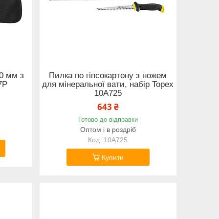
50 мм з
Пилка по гіпсокартону з ножем
7P
для мінеральної вати, набір Topex
10A725
643 ₴
Готово до відправки
Оптом і в роздріб
10A725
Купити