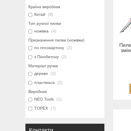
Країна виробник
Китай
8
Тип ручної пилки
ножівка
4
Призначення пилки (ножівки)
Пилк
по гіпсокартону
2
змін
з Пінобетону
2
Матеріал ручки
дерево
2
пластмаса
2
Виробник
NEO Tools
1
TOPEX
7
Контакти