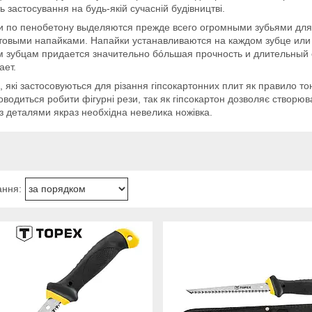
ь застосування на будь-якій сучасній будівництві.
и по пенобетону выделяются прежде всего огромными зубьями для 
овыми напайками. Напайки устанавливаются на каждом зубце или 
 зубцам придается значительно бóльшая прочность и длительный 
ает.
, які застосовуються для різання гіпсокартонних плит як правило тонк
оводиться робити фігурні рези, так як гіпсокартон дозволяє створюват
з деталями якраз необхідна невелика ножівка.