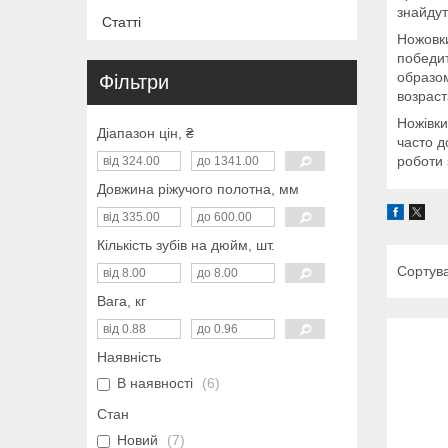
знайдут
Статті
Ножовк
победит
образом
Фільтри
возраст
Ножівки
Діапазон цін, ₴
часто д
роботи 
Довжина ріжучого полотна, мм
Кількість зубів на дюйм, шт.
Вага, кг
Наявність
В наявності
6
Стан
Новий
7