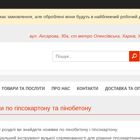
ймає замовлення, але оброблені вони будуть в найближчий робочий д
вул. Ахсарова, 30а, ст.метро Олексіївська, Харків, 
ТОВАРИ ТА ПОСЛУГИ
ПРО НАС
КОНТАКТИ
ДОСТАВКА ТА О
и по гіпсокартону та пінобетону
 розділі ви знайдете ножівки по пінобетону і гіпсокартону.
іальний інструмент вузької спрямованості для різання гіпсокартонних