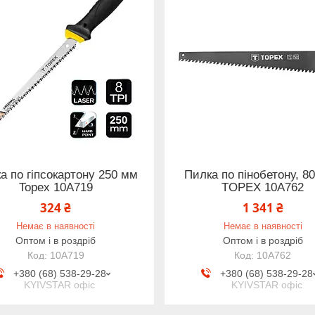
а по гіпсокартону 250 мм
Пилка по пінобетону, 8
Topex 10A719
TOPEX 10A762
324 ₴
1 341 ₴
Немає в наявності
Немає в наявності
Оптом і в роздріб
Оптом і в роздріб
10A719
10A762
+380 (68) 538-29-28
+380 (68) 538-29-28
KYIVSTAR офіс
KYIVSTAR офіс