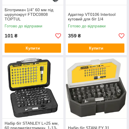
Бітотримач 1/4" 60 мм під
шурупокрут FTDC0808
Адаптер VT0106 Intertool
TOPTUL
кутовий для біт 1/4
Готово до відправки
Готово до відправки
101
359
₴
₴
Купити
Купити
Набір біт STANLEY L=25 мм,
60 предметів+тримач, 1-13-
Набір біт STANLEY 31