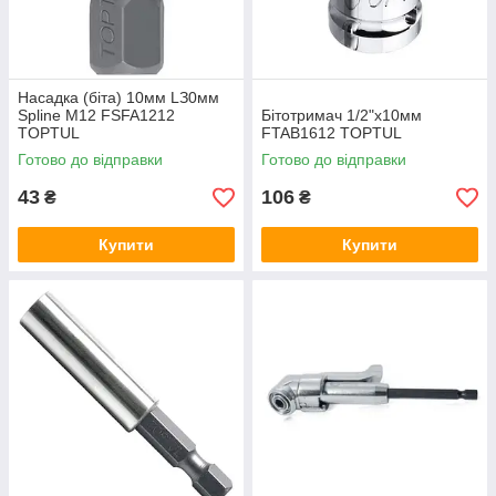
Hacaдка (біта) 10мм LЗ0мм
Spline M12 FSFA1212
Бітoтpимaч 1/2"x10мм
TOPTUL
FTAB1612 TOPTUL
Готово до відправки
Готово до відправки
43
106
₴
₴
Купити
Купити