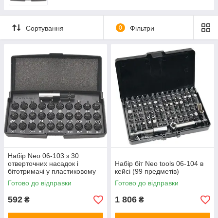
кріплення попадеться Вам в наступний раз практично
неможливо. Щорічно кріпильний ряд поповнюється новими
видами гвинтів, саморізів, болтів, які застосовуються в
побутовій техніці, інструменті, автомобілях, меблів та інших
Сортування
0
Фільтри
сферах. Біти допоможуть з ними впоратися.
Наш магазин пропонує найпопулярніші, так і рідкісні види
насадок.
Якщо необхідна додаткова консультація по насадкам Ви
можете замовити зворотній дзвінок продавця або самостійно
зателефонувати нам, ми постараємося допомогти з вибором
необхідної біти.
Перед покупкою скористайтеся можливістю отримання
знижки 5%. Для цього достатньо підписатися на одне з
наших спільнот в соціальних мережах. Посилання на них
знаходяться в нижній частині сайту.
Набір Neo 06-103 з 30
отверточних насадок і
Набір біт Neo tools 06-104 в
бітотримачі у пластиковому
кейсі (99 предметів)
кейсі
Готово до відправки
Готово до відправки
592
1 806
₴
₴