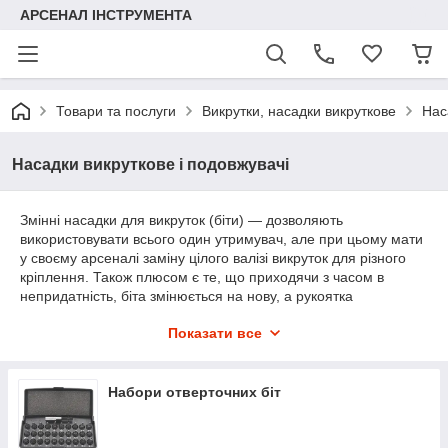
АРСЕНАЛ ІНСТРУМЕНТА
Товари та послуги
Викрутки, насадки викруткове
Нас
Насадки викруткове і подовжувачі
Змінні насадки для викруток (біти) ― дозволяють
використовувати всього один утримувач, але при цьому мати
у своєму арсеналі заміну цілого валізі викруток для різного
кріплення. Також плюсом є те, що приходячи з часом в
непридатність, біта змінюється на нову, а рукоятка
залишається колишньою. У випадку з викруткою, довелося б
Показати все
її викинути цілком. Біти стандартизовані, тому підійдуть під
рукоятку, тріскачку, подовжувач, перехідник аналогічного
розміру, тому використання не обмежується тільки
битодержателем. Різноманітність сучасного кріплення на
Набори отверточних біт
сьогодні просто змушує мати у себе вдома або в робочому
валізці набір насадок, так як передбачити який саме