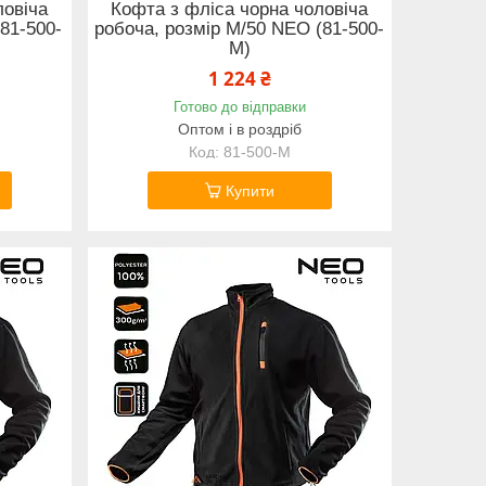
ловіча
Кофта з фліса чорна чоловіча
81-500-
робоча, розмір M/50 NEO (81-500-
M)
1 224 ₴
Готово до відправки
Оптом і в роздріб
81-500-M
Купити