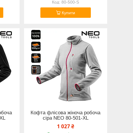
80-500-S
Купити
обоча
Кофта флісова жіноча робоча
XXL
сіра NEO 80-501-XL
1 027 ₴