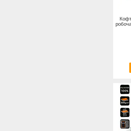
Кофт
робоча