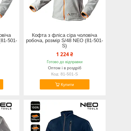
овіча
Кофта з фліса сіра чоловіча
(81-501-
робоча, розмір S/48 NEO (81-501-
S)
1 224 ₴
Готово до відправки
Оптом і в роздріб
81-501-S
Купити