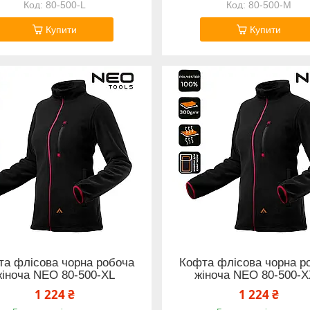
80-500-L
80-500-M
Купити
Купити
а флісова чорна робоча
Кофта флісова чорна р
жіноча NEO 80-500-XL
жіноча NEO 80-500-
1 224 ₴
1 224 ₴