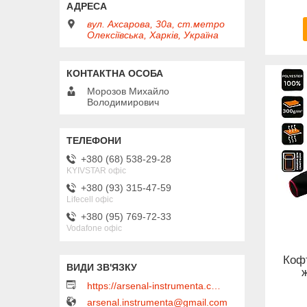
вул. Ахсарова, 30а, ст.метро
Олексіївська, Харків, Україна
Морозов Михайло
Володимирович
+380 (68) 538-29-28
KYIVSTAR офіс
+380 (93) 315-47-59
Lifecell офіс
+380 (95) 769-72-33
Vodafone офіс
Кофт
https://arsenal-instrumenta.com.ua
arsenal.instrumenta@gmail.com