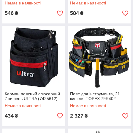
Немає в наявності
Немає в наявності
546
584
₴
₴
Карман поясний слюсарний
Пояс для інструмента, 21
7 кишень ULTRA (7425612)
кишеня TOPEX 79R402
Немає в наявності
Немає в наявності
434
2 327
₴
₴