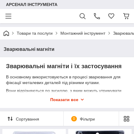
АРСЕНАЛ ІНСТРУМЕНТА
Товари та послуги
Монтажний інструмент
Зварюваль
Зварювальні магніти
Зварювальні магніти і їх застосування
В основному використовуються в процесі зварювання для
фіксації металевих деталей під різними кутами.
Вони відрізняються по зусиллю, з яким можуть утримувати
заготовки, а також за кількістю доступних кутів.
Показати все
Використовуючи такі інструменти ви звільняєте руки і можете
зосередитися безпосередньо на роботі. Крім того, не
потрібна зайва розмітка і контроль за зміщенням.
Сортування
0
Фільтри