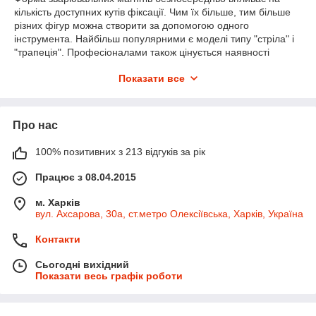
кількість доступних кутів фіксації. Чим їх більше, тим більше
різних фігур можна створити за допомогою одного
інструмента. Найбільш популярними є моделі типу "стріла" і
"трапеція". Професіоналами також цінується наявності
відключення магніту. Тобто він працює тільки в потрібний
Показати все
момент. Але і ціна таких магнітних кутників значно вище
звичайних аналогів.
Чому варто купити зварювальні магніти?
Про нас
Міцна фіксація.
Незамінні при роботі з металевими конструкціями.
100% позитивних з 213 відгуків за рік
Не потрібен помічник в роботі
Працює з 08.04.2015
Готові кути з'єднання деталей
м. Харків
Відмінна альтернатива механічним фіксаторам і
вул. Ахсарова, 30а, ст.метро Олексіївська, Харків, Україна
струбцинам
Контакти
Сьогодні вихідний
Показати весь графік роботи