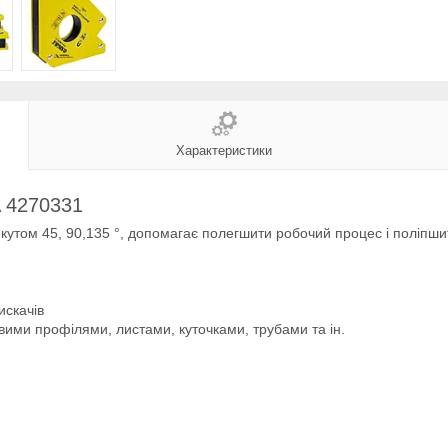
Характеристики
A 4270331
 кутом 45, 90,135 °, допомагає полегшити робочий процес і поліпшит
искачів
левими профілями, листами, куточками, трубами та ін.