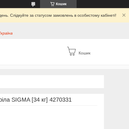
Кошик
ень. Слідкуйте за статусом замовлень в особистому кабінеті!
Україна
Кошик
ріла SIGMA [34 кг] 4270331