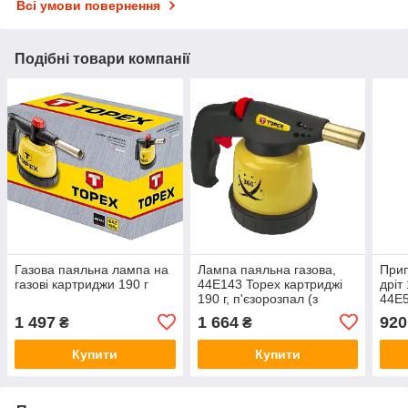
Всі умови повернення
Подібні товари компанії
Газова паяльна лампа на
Лампа паяльна газова,
Прип
газові картриджи 190 г
44E143 Topex картриджі
дріт
190 г, п'єзорозпал (з
44E
клапаном для роботи в
1 497
1 664
920
₴
₴
будь-якому положенні)
Купити
Купити