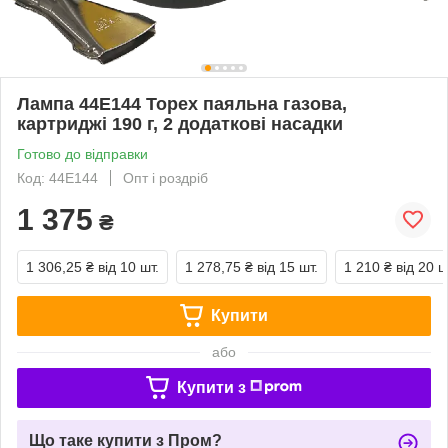
Лампа 44E144 Topex паяльна газова,
картриджі 190 г, 2 додаткові насадки
Готово до відправки
Код: 44E144
Опт і роздріб
1 375
₴
1 306,25 ₴
від 10 шт.
1 278,75 ₴
від 15 шт.
1 210 ₴
від 20 ш
Купити
або
Купити з
Що таке купити з Пром?