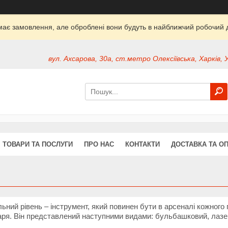
ймає замовлення, але оброблені вони будуть в найближчий робочий д
вул. Ахсарова, 30а, ст.метро Олексіївська, Харків, 
ТОВАРИ ТА ПОСЛУГИ
ПРО НАС
КОНТАКТИ
ДОСТАВКА ТА О
ьний рівень – інструмент, який повинен бути в арсеналі кожного
аря. Він представлений наступними видами: бульбашковий, лазер