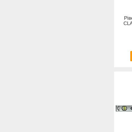
Рів
CLA