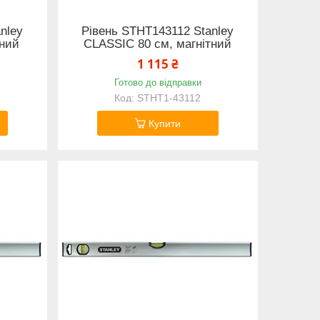
nley
Рівень STHT143112 Stanley
тний
CLASSIC 80 см, магнітний
1 115 ₴
Готово до відправки
STHT1-43112
Купити