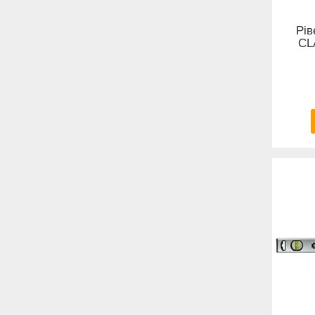
Рів
CL