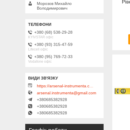
Рів
Морозов Михайло
Володимирович
+380 (68) 538-29-28
KYIVSTAR офіс
+380 (93) 315-47-59
Lifecell офіс
+380 (95) 769-72-33
Vodafone офіс
https://arsenal-instrumenta.com.ua
arsenal.instrumenta@gmail.com
+380685382928
+380685382928
+380685382928