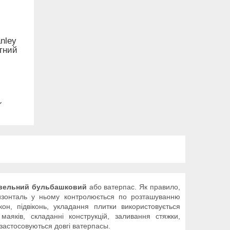
nley
тний
івельний бульбашковий
або ватерпас. Як правило,
ризонталь у ньому контролюється по розташуванню
он, підвіконь, укладання плитки використовується
аяків, складанні конструкцій, заливання стяжки,
 застосовуються довгі ватерпасы.