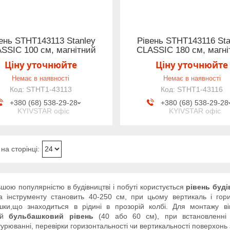
ень STHT143113 Stanley
Рівень STHT143116 Sta
SSIC 100 см, магнітний
CLASSIC 180 см, магні
Ціну уточнюйте
Ціну уточнюйте
Немає в наявності
Немає в наявності
STHT1-43113
STHT1-43116
+380 (68) 538-29-28
+380 (68) 538-29-28
KYIVSTAR офіс
KYIVSTAR офіс
шою популярністю в будівництві і побуті користується
рівень буд
а інструменту становить 40-250 см, при цьому вертикаль і го
шки,що знаходиться в рідині в прозорій колбі. Для монтажу вік
кий
бульбашковий рівень
(40 або 60 см), при встановленні м
урюванні, перевірки горизонтальності чи вертикальності поверхонь