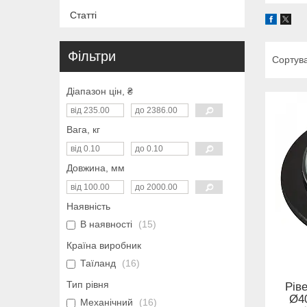
Статті
Фільтри
Діапазон цін, ₴
Вага, кг
Довжина, мм
Наявність
В наявності
15
Країна виробник
Таїланд
16
Тип рівня
Рів
Ø4
Механічний
16