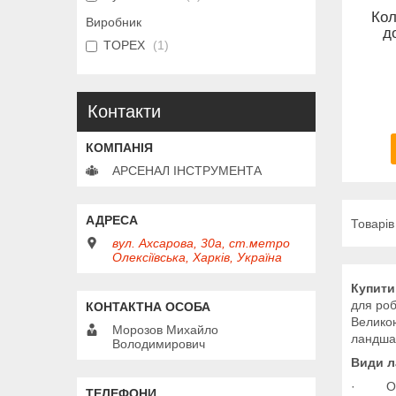
Кол
Виробник
д
TOPEX
1
Контакти
АРСЕНАЛ ІНСТРУМЕНТА
вул. Ахсарова, 30а, ст.метро
Олексіївська, Харків, Україна
Купити
для роб
Велико
Морозов Михайло
ландшаф
Володимирович
Види л
·
О