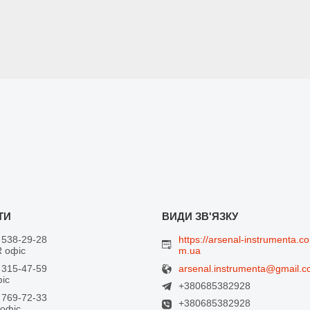
 538-29-28
https://arsenal-instrumenta.co
 офіс
m.ua
arsenal.instrumenta@gmail.
 315-47-59
фіс
+380685382928
 769-72-33
+380685382928
 офіс