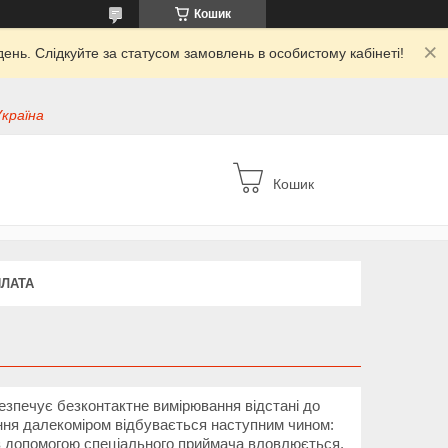
Кошик
ень. Слідкуйте за статусом замовлень в особистому кабінеті!
Україна
Кошик
ПЛАТА
езпечує безконтактне вимірювання відстані до
ння далекоміром відбувається наступним чином:
і з допомогою спеціального приймача вловлюється.