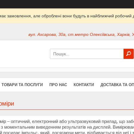
ймає замовлення, але оброблені вони будуть в найближчий робочий д
вул. Ахсарова, 30а, ст.метро Олексіївська, Харків, 
ТОВАРИ ТА ПОСЛУГИ
ПРО НАС
КОНТАКТИ
ДОСТАВКА ТА О
оміри
мір – оптичний, електронний або ультразвуковий прилад, що заб
а з моментальним виведенням результатів на дисплей. Вимірюва
й посилає імпульс, який, досягаючи мети, відбивається від неї 