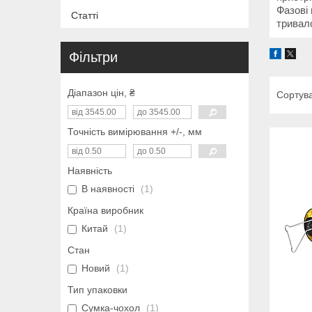
Фазові 
Статті
тривало
Фільтри
Діапазон цін, ₴
Точність вимірювання +/-, мм
Наявність
В наявності
1
Країна виробник
Китай
1
Стан
Новий
1
Тип упаковки
Сумка-чохол
1