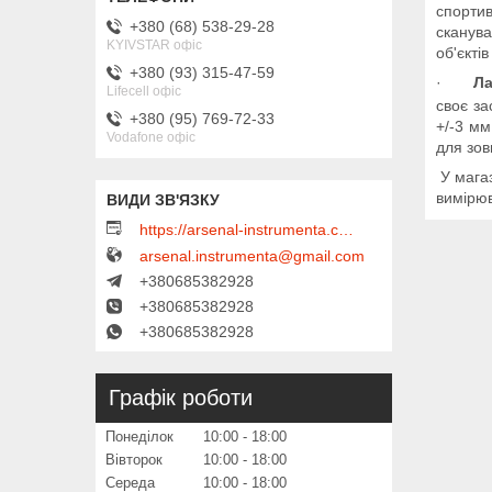
спортив
+380 (68) 538-29-28
сканува
KYIVSTAR офіс
об'єктів
+380 (93) 315-47-59
·
Ла
Lifecell офіс
своє за
+380 (95) 769-72-33
+/-3 мм
Vodafone офіс
для зов
У мага
вимірю
https://arsenal-instrumenta.com.ua
arsenal.instrumenta@gmail.com
+380685382928
+380685382928
+380685382928
Графік роботи
Понеділок
10:00
18:00
Вівторок
10:00
18:00
Середа
10:00
18:00