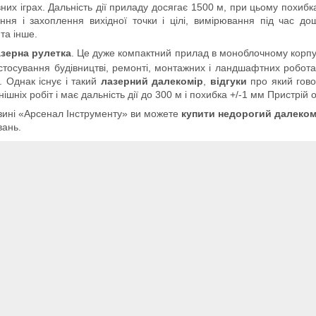
них іграх. Дальність дії приладу досягає 1500 м, при цьому похибк
ння і захоплення вихідної точки і цілі, вимірювання під час до
 та інше.
зерна рулетка
. Це дуже компактний прилад в моноблочному корпу
стосування будівництві, ремонті, монтажних і ландшафтних робота
. Однак існує і такий
лазерний далекомір
,
відгуки
про який гово
нішніх робіт і має дальність дії до 300 м і похибка +/-1 мм Пристр
зині «Арсенал Інструменту» ви можете
купити недорогий далеком
вань.