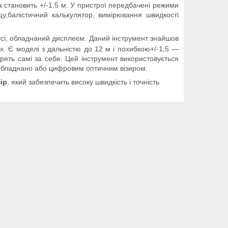
а становить +/-1,5 м. У пристрої передбачені режими
щу,балістичний калькулятор, вимірювання швидкості
сі, обладнаний дисплеєм. Даний інструмент знайшов
х. Є моделі з дальністю до 12 м і похибкою+/-1,5 ―
рять самі за себе. Цей інструмент використовується
ій обладнано або цифровим оптичним візиром.
ір
, який забезпечить високу швидкість і точність