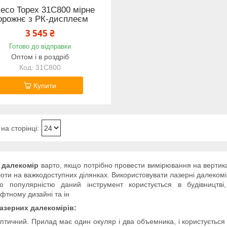
есо Topex 31C800 мірне
орожнє з РК-дисплеєм
3 545 ₴
Готово до відправки
Оптом і в роздріб
31C800
Купити
 далекомір
варто, якщо потрібно провести вимірювання на вертика
оти на важкодоступних ділянках. Використовувати лазерні далекомі
ю популярністю даний інструмент користується в будівництві, 
тному дизайні та ін
азерних далекомірів:
птичний. Прилад має один окуляр і два объемника, і користується