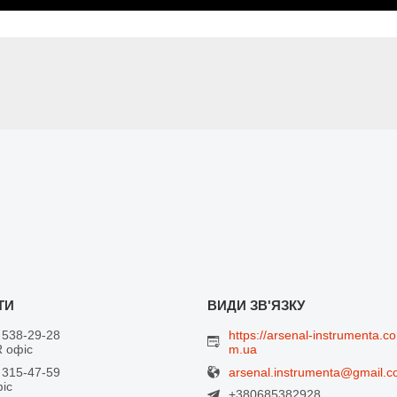
 538-29-28
https://arsenal-instrumenta.co
 офіс
m.ua
arsenal.instrumenta@gmail.
 315-47-59
фіс
+380685382928