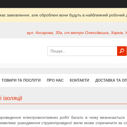
ймає замовлення, але оброблені вони будуть в найближчий робочий д
вул. Ахсарова, 30а, ст.метро Олексіївська, Харків, 
ТОВАРИ ТА ПОСЛУГИ
ПРО НАС
КОНТАКТИ
ДОСТАВКА ТА О
і ізоляції
проведення електромонтажних робіт багато в чому визначається а
невелике ушкодження струмопровідної жили може спричинити за со