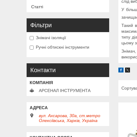
слід виб
Статті
У більш
зачищае
Фільтри
Такий в
максима
типу ді
Знімачі ізоляції
цьому з
Ручні обтискні інструменти
Знімач,
викорис
Контакти
АРСЕНАЛ ІНСТРУМЕНТА
вул. Ахсарова, 30а, ст.метро
Олексіївська, Харків, Україна