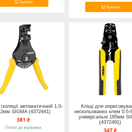
Купити
Купити
 ізоляції автоматичний 1.0-
Кліщі для опресовува
.2мм SIGMA (4372441)
неізольованих клем 0.5-
універсальні 185мм S
381 ₴
(4372491)
Готово до відправки
347 ₴