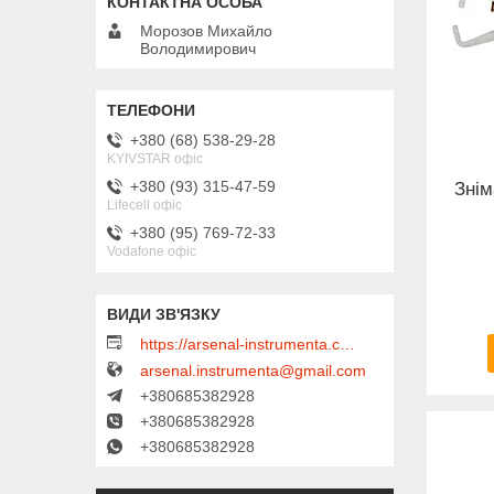
Морозов Михайло
Володимирович
+380 (68) 538-29-28
KYIVSTAR офіс
+380 (93) 315-47-59
Знім
Lifecell офіс
+380 (95) 769-72-33
Vodafone офіс
https://arsenal-instrumenta.com.ua
arsenal.instrumenta@gmail.com
+380685382928
+380685382928
+380685382928