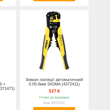
Знімач ізоляції автоматичний
й +
0.05-6мм SIGMA (4372411)
371471)
527 ₴
Готово до відправки
4372411