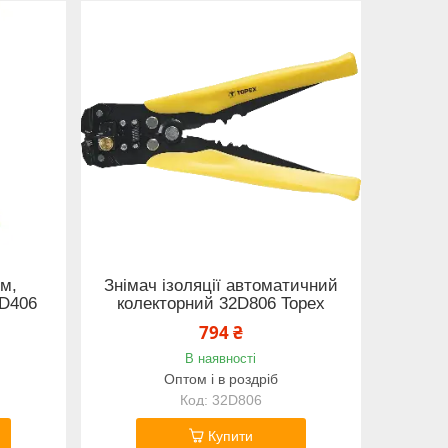
мм,
Знімач ізоляції автоматичний
2D406
колекторний 32D806 Topex
794 ₴
В наявності
Оптом і в роздріб
32D806
Купити