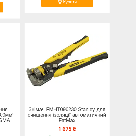
Купити
ння
Знімач FMHT096230 Stanley для
6.0мм²
очищення ізоляції автоматичний
IGMA
FatMax
1 675 ₴