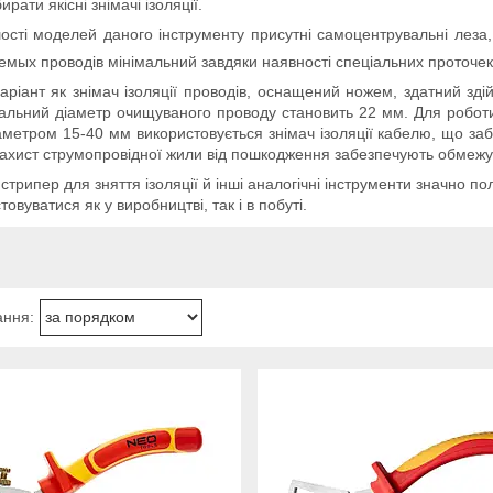
ирати якісні знімачі ізоляції.
ості моделей даного інструменту присутні самоцентрувальні леза,
мых проводів мінімальний завдяки наявності спеціальних проточек,
аріант як знімач ізоляції проводів, оснащений ножем, здатний зді
льний діаметр очищуваного проводу становить 22 мм. Для роботи
аметром 15-40 мм використовується знімач ізоляції кабелю, що з
ахист струмопровідної жили від пошкодження забезпечують обмежу
 стрипер для зняття ізоляції й інші аналогічні інструменти значно 
товуватися як у виробництві, так і в побуті.