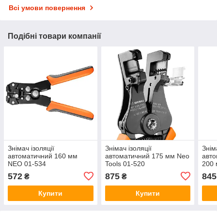
Всі умови повернення
Подібні товари компанії
Знімач ізоляції
Знімач ізоляції
Знім
автоматичний 160 мм
автоматичний 175 мм Neo
авто
NEO 01-534
Tools 01-520
200 
572
875
845
₴
₴
Купити
Купити