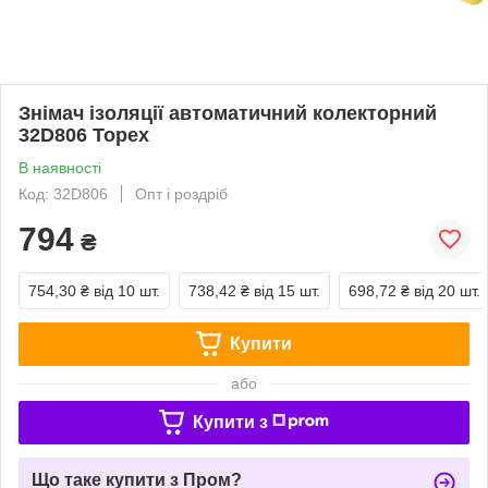
Знімач ізоляції автоматичний колекторний
32D806 Topex
В наявності
Код: 32D806
Опт і роздріб
794
₴
754,30 ₴
від 10 шт.
738,42 ₴
від 15 шт.
698,72 ₴
від 20 шт.
Купити
або
Купити з
Що таке купити з Пром?