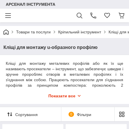
АРСЕНАЛ ІНСТРУМЕНТА
Товари та послуги
Кріпильний інструмент
Кліщі для
Кліщі для монтажу u-образного профілю
Кліщі для монтажу металевих профілів або як їх ще
називають просекатели – інструмент, що забезпечує швидке і
зручне проробляє отворів в металевих профілях і їх
з'єднання між собою. Працюють просекатели для з'єднання
профілів за принципом компостера: проколюють 2
металевих листа, розводять і підгинають їх краю з боків.
Показати все
Кліщі для монтажу U-профілю забезпечують відразу кілька
переваг:
· Високу швидкість роботи. Для з'єднання профілю не
Сортування
0
Фільтри
потрібно закручування шурупів, що дозволяє прискорити
проведення монтажі конструкції.