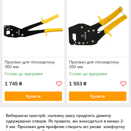
· Надійність і естетика. При роботі з саморізами, на поверхні
профілю залишаються капелюшки, ускладнюючи проведення
подальших оздоблювальних робіт. Завдяки тонкому пуансону
інструменту для гіпсокартону забезпечується плоске і надійне
з'єднання.
Просікач для гіпсокартону
Просікач для гіпсокартону
350 мм
260 мм
Готово до відправки
Готово до відправки
1 745
1 553
₴
₴
Купити
Купити
Вибираючи пристрій, належну увагу приділить діаметр
одержуваних отворів. Як правило, він знаходиться в межах 2-
5 мм.
Просікач для профілю
створить всі умови комфортну