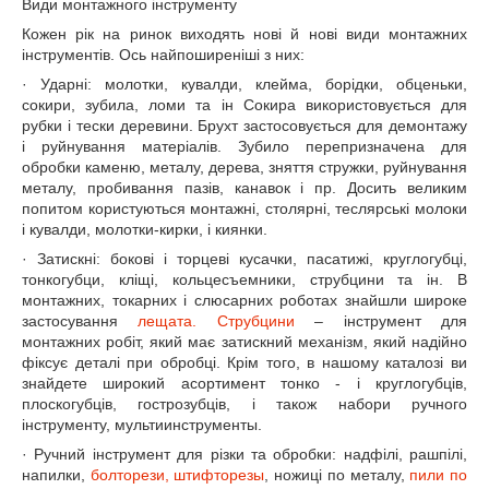
Види монтажного інструменту
Кожен рік на ринок виходять нові й нові види монтажних
інструментів. Ось найпоширеніші з них:
· Ударні: молотки, кувалди, клейма, борідки, обценьки,
сокири, зубила, ломи та ін Сокира використовується для
рубки і тески деревини. Брухт застосовується для демонтажу
і руйнування матеріалів. Зубило перепризначена для
обробки каменю, металу, дерева, зняття стружки, руйнування
металу, пробивання пазів, канавок і пр. Досить великим
попитом користуються монтажні, столярні, теслярські молоки
і кувалди, молотки-кирки, і киянки.
· Затискні: бокові і торцеві кусачки, пасатижі, круглогубці,
тонкогубци, кліщі, кольцесъемники, струбцини та ін. В
монтажних, токарних і слюсарних роботах знайшли широке
застосування
лещата. Струбцини
– інструмент для
монтажних робіт, який має затискний механізм, який надійно
фіксує деталі при обробці. Крім того, в нашому каталозі ви
знайдете широкий асортимент тонко - і круглогубців,
плоскогубців, гострозубців, і також набори ручного
інструменту, мультиинструменты.
· Ручний інструмент для різки та обробки: надфілі, рашпілі,
напилки,
болторези, штифторезы
, ножиці по металу,
пили по