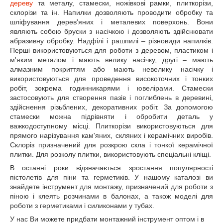
дереву
та металу, стамески, ножівкові рамки, плиткорізи,
склорізи та ін. Напилки дозволяють проводити обробку та
шліфування дерев'яних і металевих поверхонь. Вони
являють собою бруски з насічкою і дозволяють здійснювати
абразивну обробку. Надфілі і рашпилі – різновиди напилків.
Перші використовуються для роботи з деревом, пластиком і
м'яким металом і мають велику насічку, другі – мають
алмазним покриттям або мають невелику насічку і
використовуються для проведення високоточних і тонких
робіт, зокрема годинникарями і ювелірами. Стамески
застосовують для створення пазів і поглиблень в деревині,
здійснення різьблених, декоративних робіт. За допомогою
стамески можна підрівняти і обробити деталь у
важкодоступному місці. Плиткорізи використовуються для
прямого нарізування кам'яних, скляних і керамічних виробів.
Склоріз призначений для розкрою скла і тонкої керамічної
плитки. Для розколу плитки, використовують спеціальні кліщі.
В останні роки відзначається зростання популярності
пістолетів для піни та герметиків. У нашому каталозі ви
знайдете інструмент для монтажу, призначений для роботи з
піною і клеять розчинами в балонах, а також моделі для
роботи з герметиками і силиконами у тубах.
У нас Ви можете придбати монтажний інструмент оптом і в