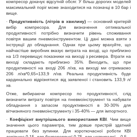
компресор докачує відсутній обсяг. У більш дорогих моделей
максимальний поріг може знаходитися на позначці в 10 бар і
вище.
·
Продуктивність (літрів в хвилину)
― основний критерій
вибір компресора. Для визначення оптимальної
продуктивності потрібно визначити рівень споживання
повітря вашим пневмоінструментом. Ці дані можна взяти з
інструкції до обладнання. Однак при цьому врахуйте, що
найчастіше виробник вказує витрата на вході, що приблизно
на 1/3 перевищує показники на виході з ресивера. Втрати на
виході складають приблизно 35%. Виходить, що при
продуктивності на вході 206 л/хв, на виході ми отримаємо
206 л/хв*0,65=133,9 л/хв. Реальна продуктивність буде
кардинально відрізнятися від заявленої і становить 133,9 л/
хв.
Отже, вибираючи компресор по продуктивності, слід
визначити витрату повітря на пневмоінструмент та набувати
обладнання з запасом продуктивності в 30-30% для
вітчизняного пневмоінструменту і 35-40% ― для імпортного.
·
Коефіцієнт внутрішнього використання КВІ
. Чим вище
значення цього параметра, тим довше пристрій здатний
працювати без зупинки. Для короткочасної роботи КВІ
дорівнює 0,15, для безперервної 0,75, для нетривалої – 0,5.