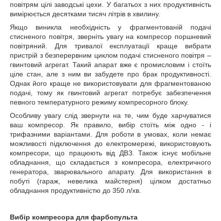
повітрям цілі заводські цехи. У багатьох з них продуктивність
вимірюється десятками тисяч літрів в хвилину.
Якщо виникла необхідність у фрагментованій подачі
стисненого повітря, зверніть увагу на компресор поршневий
повітряний. Для тривалої експлуатації краще вибрати
пристрій з безперервним циклом подачі стисненого повітря –
гвинтовий агрегат. Такий апарат вже є промисловим і стоїть
ціле стан, але з ним ви забудете про брак продуктивності.
Однак його краще не використовувати для фрагментованою
подачі, тому як гвинтовий агрегат потребує забезпечення
певного температурного режиму компресорного блоку.
Особливу увагу слід звернути на те, чим буде харчуватися
ваш компресор. Як правило, вибір стоїть між одно - і
трифазними варіантами. Для роботи в умовах, коли немає
можливості підключення до електромережі, використовують
компресори, що працюють від ДВЗ. Також існує мобільне
обладнання, що складається з компресора, електричного
генератора, зварювального апарату. Для використання в
побуті (гараж, невелика майстерня) цілком достатньо
обладнання продуктивністю до 350 л/хв.
Вибір компресора для фарбопульта