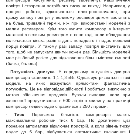
компресора наступний: ресивер забезпечує накопичення
повітря і створення потрібного тиску на виході. Наприклад, у
процесі роботи, відключається електропостачання, при
цьому запасу повітря у великому ресивері цілком вистачить
на більш тривалий термін, ніж при використанні моделей з
малим ресивером. Крім того купити компресор в інтернет
магазині з великим ресивером є сенс тоді, коли обладнання
включається кілька разів в день ненадовго і подає невеликі
порції повітря. У такому разі запасу повітря вистачить для
того, щоб не запускати двигун кожен раз. Більшість моделей
має різьбовий роз'єм для підключення більш місткою ємності
(бачка, балона).
·
Потужність двигуна
. У середньому потужність двигуна
компресора становить 1,1-1,3 кВт. Однак зустрічаються і такі
моделі, на яких вказується прямо-таки фантастична
потужність. Це не відповідає дійсності і робиться виключно з
метою збільшення продажів. Бували випадки, коли при
заявленої продуктивності в 600 літрів в хвилину на практиці
компресор ледве-ледве справлявся з 250 літрами.
·
Тиск
. Переважна більшість компресорів мають
максимальний робочий тиск 8 бар. По досягненні цієї
позначки автоматика відключає пристрій, а коли рівень тиску
падає до 6 бар, відбувається автоматичне включення і