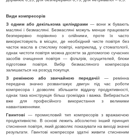
Види компресорів
З одним або декількома циліндрами
― вони ж бувають
масляні і безмасляні. Безмасляні можуть менше працювати
безперервно порівняно з олійними, проте їх часто
використовують в місцях, де необхідний чисте повітря без
часток масла в стислому повітрі, наприклад, у стоматології,
однак чистоти повітря можна досягти за допомогою сучасних
засобів очищення повітря ― фільтрів, осущителей, блоки
підготовки повітря. Вибір безмасляного компресора
залишається на розсуд покупця.
З ремінною або звичайною передачі
й ― ремінна
передача значно розвантажує двигун під час роботи
компресора і дозволяє збільшити віддачу продуктивності,
однак така конструкція більш громіздка і важка. Вибирається
вже для професійного використання з великими
навантаженнями.
Гвинтові
― промисловий тип компресорів з вражаючою
продуктивністю. В основі лежить абсолютно інший принцип
стиснення повітря, який дозволяє показувати на виході значні
результати. Гвинтові компресори здатні живити стисненим