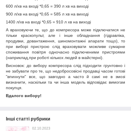
600 л/хв на вході *0,65 = 390 л хв на виході
900 л/хв на вході *0,65 = 585 л хв на виході
1400 л/хв на вході *0,65 = 910 л хв на виході
А враховуючи те, що до компресора може підключатися не
тільки краскопульт, але і інше обладнання (гідравліка,
продувки, довантаження, шиномонтажні апарати тощо), то
при виборі пристрою слід враховувати можливе сумарне
споживання повітря одночасно підключеними пристроями
(наприклад,при роботі кількох людей в майстерні).
Висновок: до вибору компресора слід підходити грунтовно і
не забувати про те, що недобросовісні продавці часом готові
"впихнути" все, що завгодно а часто й самі не в змозі
визначити, наскільки та чи інша модель відповідає вимогам
покупця.
Вдалого вибору!
Інші статті рубрики
02.10.2023