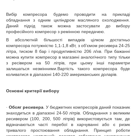
Вибір компресора будемо проводити на прикладі
обладнання з одним циліндром масляного охолодження.
Даний підхід також можна застосувати до вибору
професійного компресор з ремінною передачею.
В абсолютній більшості випадків цілком достатньо
компресора потужністю 1,1-1,8 кВт, з об'ємом ресивера 24-25
літра, тиском 8 бар і продуктивністю 206 л/хв. При бажанні
можна купити компресор в магазині аналогічного типу тільки
з ресівером на 50 літрів, при цьому інші параметри
залишаться незмінними.Вартість такого компресора буде
коливатися в діапазоні 140-220 американських доларів.
Основні критерії вибору
·
Обсяг ресивера
. У бюджетних компресорів даний показник
знаходиться в діапазоні 24-50 літрів. Обладнання з великим
ресивером (100, 200, 500 літрів) використовується там, де
відзначаються часті перебої в харчуванні або є ризик
тривалого простоювання обладнання. Принцип роботи