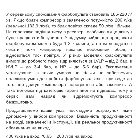
У середньому споживання фарбопульта становить 185-220 л/
хв. Якщо брати компресор з заявленою потужністю 206 л/хв
(реальної 133,9 л/хв), то брак повітря складе 50 л/хв і більше.
Це спровокує падіння тиску в ресивері, особливо якщо двигун
буде працювати безупинно. У підсумку вийде, що працювати
фарбопультом можна буде 1-2 хвилини, а потім доведеться
чекати, поки компресор накачає необхідний обсяг, і
відновиться тиск повітря. У різних моделях краскопультів
вимоги до робочого тиску відрізняються (в LVLP – від 2 бар, в
HVLP – до 3-4 бар, в HP – до 5-6 бар). Експлуатація
устаткування в таких умовах не тільки не забезпечить
належних умов для роботи фарбопульта, але і призведе до
того, що двигун компресора перегріється або заклинить. А
така поломка під категорію гарантійної не підпадає, тому в
сервісі вам навряд чи відремонтують компресор
безкоштовно.
Представляємо вашій увазі нескладний розрахунок, який
допоможе у виборі компресора. Відмінність продуктивності
на вході, зазначеної в інструкції, від реальної продуктивності
обладнання на виході:
400 л/хв на вході *0,65 = 260 л хв на виході