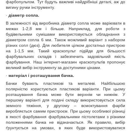
фарбопультом. Тут будуть важливі найдрібніші деталі, аж до
вигину ручки інструменту.
·
діаметр сопла.
В залежності від виробника діаметр сопла може варіювати в
межах 1-2,8 мм і більше. Наприклад, для роботи з
будівельними сумішами використовується обладнання з
діаметром сопла 6 мм. Також можливий варіант з набором
різних сопл (дюз). Для любителя цілком достатньо пристрою
на 1-1,5 мм. Такий краскопульт підійде для більшості
фарбувальних складів і забезпечить задовільний якість
фарбування. Наш інтернет-магазин краскопультів пропонує
великий вибір інструменту за доступними цінами.
·
матеріал і розташування бачка.
Бачки бувають пластикові та металеві. Найбільшою
полярністю користуються пластикові варіанти. При цьому
розташування бачка може бути верхнім чи нижнім. У
першому варіанті для подачі складу використовується сила
земного тяжіння, у другому – всмоктування фарби
виробляється самим пристроєм. При цьому особливої різниці
в якості фарбування фарбувальними пістолетами з різними
положеннями бачка не відзначається. Як правило, вибір
ґрунтується на умовах, в яких буде використовуватися