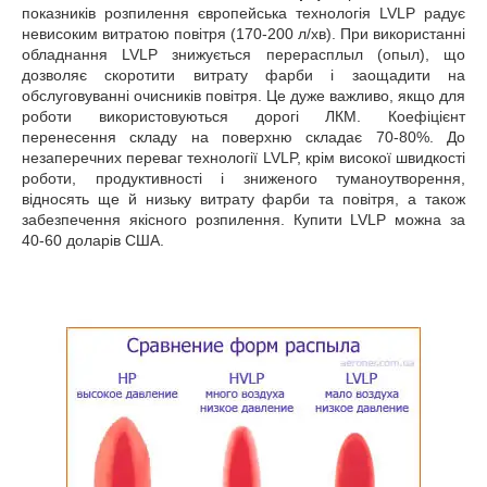
показників розпилення європейська технологія LVLP радує
невисоким витратою повітря (170-200 л/хв). При використанні
обладнання LVLP знижується перерасплыл (опыл), що
дозволяє скоротити витрату фарби і заощадити на
обслуговуванні очисників повітря. Це дуже важливо, якщо для
роботи використовуються дорогі ЛКМ. Коефіцієнт
перенесення складу на поверхню складає 70-80%. До
незаперечних переваг технології LVLP, крім високої швидкості
роботи, продуктивності і зниженого туманоутворення,
відносять ще й низьку витрату фарби та повітря, а також
забезпечення якісного розпилення. Купити LVLP можна за
40-60 доларів США.