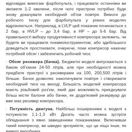
відповідає вимогам фарбопульта, і працювати останніми ви
зможете 1-2 хвилини, після чого пристрою потрібно буде
знову докачувати необхідний об'єм повітря. Вимоги до
робочого тиску для фарбопульта у різних моделях
відрізняються. Наприклад, в LVLP цей показник починається з
2 бар, в HVLP – до 3,4 бар, в HP – до 5-6 бар. Від
правильності вибору продуктивності компресора залежить, чи
будете ви працювати пневмоінструментом, або здебільшого
доведеться простоювати, очікуючи, поки компресор накачає
потрібний обсяг і забезпечить робочий тиск.
·
Обсяг ресивера (бачка).
Бюджетні моделі випускаються з
баком об'ємом 24-50 літрів, але при необхідності можна
придбати пристрої з ресиверами на 100, 200,500 літрів і
більше. Бачок дозволяє накопичувати повітря і створювати
необхідний тиск на виході. Більшість моделей компресора
мають різьбовий роз'єм, який дає можливість приєднувати
більш місткі балони або бачки, як додатковий резервуар до
вже має ресивер компресора.
·
Потужність двигуна.
Найбільш поширеними є моделі з
потужністю 1,1-1,3 кВт. Досить часто можна зустріти
обладнання з явно завищеними показниками. Включивши
такий компресор, ви швидко зрозумієте, що це ніщо інше, як
виверт виробника.