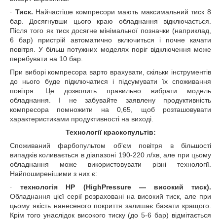
·
Тиск.
Найчастіше компресори мають максимальний тиск 8
бар. Досягнувши цього краю обладнання відключається.
Після того як тиск досягне мінімальної позначки (наприклад,
6 бар) пристрій автоматично включиться і почне качати
повітря. У більш потужних моделях поріг відключення може
перебувати на 10 бар.
При виборі компресора варто врахувати, скільки інструментів
до нього буде підключатися і підсумувати їх споживання
повітря. Це дозволить правильно вибрати модель
обладнання. І не забувайте заявлену продуктивність
компресора помножити на 0,65, щоб розташовувати
характеристиками продуктивності на виході.
Технології краскопультів:
Споживаний фарбопультом об'єм повітря в більшості
випадків коливається в діапазоні 190-220 л/хв, але при цьому
обладнання може використовувати різні технології.
Найпоширенішими з них є:
·
технологія HP (HighPressure ― високий тиск).
Обладнання цієї серії розраховані на високий тиск, але при
цьому якість нанесеного покриття залишає бажати кращого.
Крім того унаслідок високого тиску (до 5-6 бар) відмітається