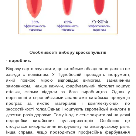
Особливості вибору краскопультів
·
виробник.
Відразу варто зауважити,що китайське обладнання далеко не
завжди є неякісним. У Піднебесній проводять інструмент,
який повною мірою відповідає вимогам, зазначеним
замовником. Інакше кажучи, фарбувальний пістолет коштує
стільки, скільки віддали за його виробництво. Однак у
порівнянні з європейськими аналогами китайська продукція
програє за якістю матеріалів і комплектуючих, по
зносостійкості голки.Однак і коштують європейські аналоги в
десятки разів дорожче. Тому іноді є сенс закрити очі на деякі
недоробки китайських пульверизаторів. Особливо це
стосується використання інструменту на аматорському рівні.
Інша справа, якщо проводиться професійна фарбування