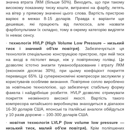
значна втрата ЛКМ (більше 50%). Виходить, що при такому
високому показнику тиску кошти, витрачені на фарбу, летять
на вітер у прямому значенні цього слова. Вартість пристрою
варіює в межах 8-15 доларів. Правда є варіанти ще
дешевше, які працюють від пилососа, але назвати
фарбопультами їх складно, тому в окрему категорію виділяти
їх немає сенсу.
·
технологія HVLP (High Volume Low Pressure – низький
тиск і значний об'єм повітря)
. Забезпечується ця
технологія спеціальною конструкцією пристрою, при якій тиск
на вході в пістолет вище, ніж у повітряному голівці. Це
дозволяє істотно знизити туманообразование і втрату ЛКМ
(економія досягає 30%), при цьому коефіцієнт покриття
перевищує 65%. Ці суперекономічні компресори заслужили у
користувачів особливе визнання. Повітряне сопло вироблено
за новітньою технологією, що забезпечує стабільну форму
факела і найдрібніше розбиття. HVLP дозволяє отримувати
покриття незмінного високої якості. Вартість такого
компресора китайського виробництва знаходиться в діапазон
16-30 доларів США, японські та італійські аналоги обійдуться
у 10 разів дорожче – 100-300 доларів США.
·
новітня технологія LVLP (low volume low pressure ―
низький тиск, малий об'єм повітря).
Крім поліпшених