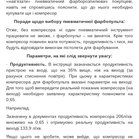
«нав'язати» пневматичний фарборозпилювач покупцеві,
навіть не спромігшись пояснити, що до нього необхідно
купувати ще і компресор.
Поради щодо вибору пневматичної фарбопульта:
Отже, без компресора ні один пневматичний інструмент
працювати не зможе, і фарбопульт – не виняток. Крім того
компресор повинен мати потужність, продуктивність і тиск, які
будуть відповідати вимогам пістолета для фарбування.
Параметри, на які слід звернути увагу:
·
Продуктивність.
В інструкції зазначається продуктивність
пристрою на вході, що на 35% вище, ніж на виході (за
рахунок стиснення повітря). При цьому в характеристиках
компресора для фарбопульта вказані параметри на виході.
Для того щоб випередити реальний показник компресора (на
виході) необхідно заявлену характеристику помножити на
0,65.
Наприклад:
Зазначену в документах продуктивність компресора 206л/хв.
множимо на 0,65 і отримуємо реальну продуктивність на
виході 133,9 л/хв.
Якщо цього не зробити, може вийде, що компресор не