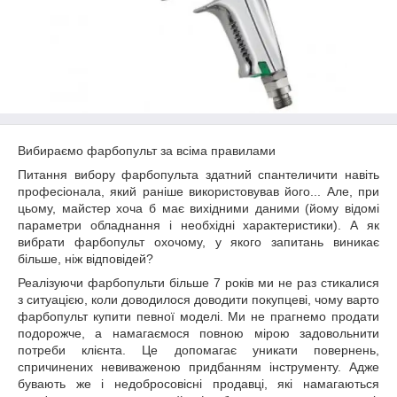
Вибираємо фарбопульт за всіма правилами
Питання вибору фарбопульта здатний спантеличити навіть
професіонала, який раніше використовував його... Але, при
цьому, майстер хоча б має вихідними даними (йому відомі
параметри обладнання і необхідні характеристики). А як
вибрати фарбопульт охочому, у якого запитань виникає
більше, ніж відповідей?
Реалізуючи фарбопульти більше 7 років ми не раз стикалися
з ситуацією, коли доводилося доводити покупцеві, чому варто
фарбопульт купити певної моделі. Ми не прагнемо продати
подорожче, а намагаємося повною мірою задовольнити
потреби клієнта. Це допомагає уникати повернень,
спричинених невиваженою придбанням інструменту. Адже
бувають же і недобросовісні продавці, які намагаються