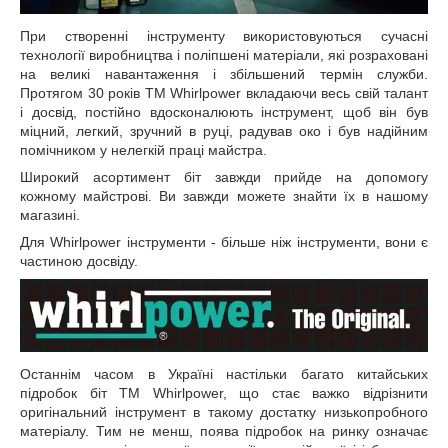
При створенні інструменту використовуються сучасні
технології виробництва і поліпшені матеріали, які розраховані
на великі навантаження і збільшений термін служби.
Протягом 30 років ТМ Whirlpower вкладаючи весь свій талант
і досвід, постійно вдосконалюють інструмент, щоб він був
міцний, легкий, зручний в руці, радував око і був надійним
помічником у нелегкій праці майстра.
Широкий асортимент біт завжди прийде на допомогу
кожному майстрові. Ви завжди можете знайти їх в нашому
магазині.
Для Whirlpower інструменти - більше ніж інструменти, вони є
частиною досвіду.
Останнім часом в Україні настільки багато китайських
підробок біт ТМ Whirlpower, що стає важко відрізнити
оригінальний інструмент в такому достатку низькопробного
матеріалу. Тим не менш, поява підробок на ринку означає