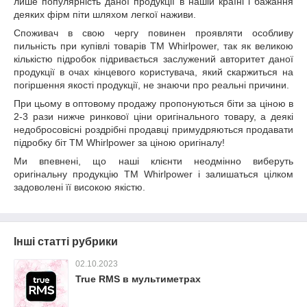
лише популярність даної продукції в нашій країні і бажання
деяких фірм піти шляхом легкої наживи.
Споживач в свою чергу повинен проявляти особливу
пильність при купівлі товарів ТМ Whirlpower, так як великою
кількістю підробок підривається заслужений авторитет даної
продукції в очах кінцевого користувача, який скаржиться на
погіршення якості продукції, не знаючи про реальні причини.
При цьому в оптовому продажу пропонуються біти за ціною в
2-3 рази нижче ринкової ціни оригінального товару, а деякі
недобросовісні роздрібні продавці примудряються продавати
підробку біт ТМ Whirlpower за ціною оригіналу!
Ми впевнені, що наші клієнти неодмінно виберуть
оригінальну продукцію ТМ Whirlpower і залишаться цілком
задоволені її високою якістю.
Інші статті рубрики
02.10.2023
True RMS в мультиметрах