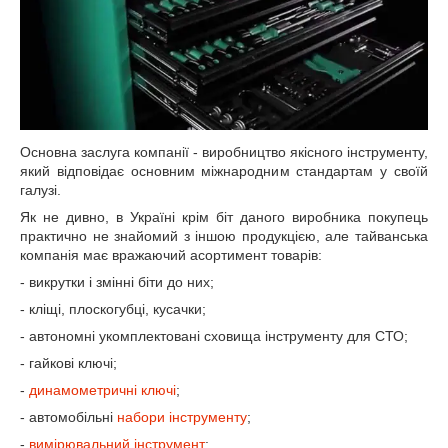
Основна заслуга компанії - виробництво якісного інструменту,
який відповідає основним міжнародним стандартам у своїй
галузі.
Як не дивно, в Україні крім біт даного виробника покупець
практично не знайомий з іншою продукцією, але тайванська
компанія має вражаючий асортимент товарів:
- викрутки і змінні біти до них;
- кліщі, плоскогубці, кусачки;
- автономні укомплектовані сховища інструменту для СТО;
- гайкові ключі;
-
динамометричні ключі
;
- автомобільні
набори інструменту
;
-
вимірювальний інструмент
;