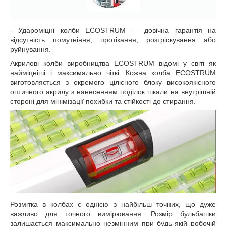
- Удароміцні колби ECOSTRUM — довічна гарантія на
відсутність помутніння, протікання, розтріскування або
руйнування.
Акрилові колби виробництва ECOSTRUM відомі у світі як
найміцніші і максимально чіткі. Кожна колба ECOSTRUM
виготовляється з окремого цілісного блоку високоякісного
оптичного акрилу з нанесенням поділок шкали на внутрішній
стороні для мінімізації похибки та стійкості до стирання.
Розмітка в колбах є однією з найбільш точних, що дуже
важливо для точного вимірювання. Розмір бульбашки
залишається максимально незмінним при будь-якій робочій