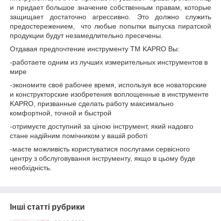
и придает большое значение собственным правам, которые
защищает достаточно агрессивно. Это должно служить
предостережением, что любые попытки выпуска пиратской
продукции будут незамедлительно пресечены.
Отдавая предпочтение инструменту ТМ KAPRO Вы:
-работаете одним из лучших измерительных инструментов в
мире
-экономите своё рабочее время, используя все новаторские
и конструкторские изобретения воплощенные в инструменте
KAPRO, призванные сделать работу максимально
комфортной, точной и быстрой
-отримуєте доступний за ціною інструмент, який надовго
стане надійним помічником у вашій роботі
-маєте можливість користуватися послугами сервісного
центру з обслуговування інструменту, якщо в цьому буде
необхідність.
Інші статті рубрики