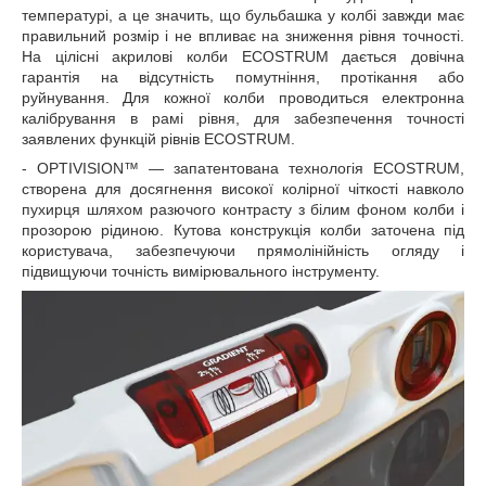
температурі, а це значить, що бульбашка у колбі завжди має
правильний розмір і не впливає на зниження рівня точності.
На цілісні акрилові колби ECOSTRUM дається довічна
гарантія на відсутність помутніння, протікання або
руйнування. Для кожної колби проводиться електронна
калібрування в рамі рівня, для забезпечення точності
заявлених функцій рівнів ECOSTRUM.
- OPTIVISION™ — запатентована технологія ECOSTRUM,
створена для досягнення високої колірної чіткості навколо
пухирця шляхом разючого контрасту з білим фоном колби і
прозорою рідиною. Кутова конструкція колби заточена під
користувача, забезпечуючи прямолінійність огляду і
підвищуючи точність вимірювального інструменту.