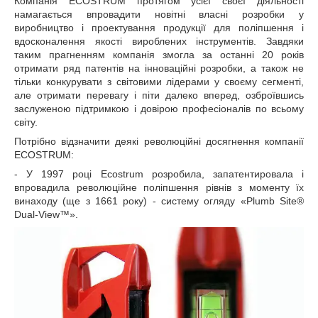
Компанія ECOSTRUM протягом усієї своєї діяльності
намагається впровадити новітні власні розробки у
виробництво і проектування продукції для поліпшення і
вдосконалення якості вироблених інструментів. Завдяки
таким прагненням компанія змогла за останні 20 років
отримати ряд патентів на інноваційні розробки, а також не
тільки конкурувати з світовими лідерами у своєму сегменті,
але отримати перевагу і піти далеко вперед, озброївшись
заслуженою підтримкою і довірою професіоналів по всьому
світу.
Потрібно відзначити деякі революційні досягнення компанії
ECOSTRUM:
- У 1997 році Ecostrum розробила, запатентировала і
впровадила революційне поліпшення рівнів з моменту їх
винаходу (ще з 1661 року) - систему огляду «Plumb Site®
Dual-View™».