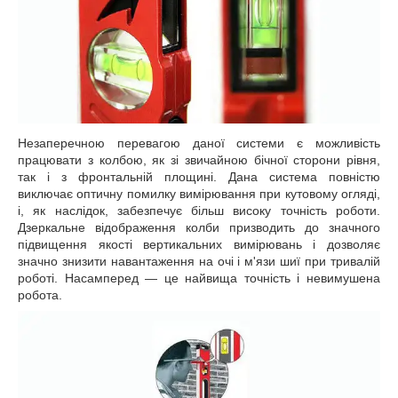
Незаперечною перевагою даної системи є можливість
працювати з колбою, як зі звичайною бічної сторони рівня,
так і з фронтальній площині. Дана система повністю
виключає оптичну помилку вимірювання при кутовому огляді,
і, як наслідок, забезпечує більш високу точність роботи.
Дзеркальне відображення колби призводить до значного
підвищення якості вертикальних вимірювань і дозволяє
значно знизити навантаження на очі і м'язи шиї при тривалій
роботі. Насамперед — це найвища точність і невимушена
робота.