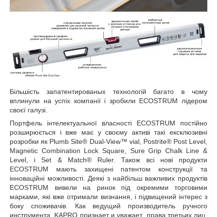
Більшість запатентированых технологій багато в чому
вплинули на успіх компанії і зробили ECOSTRUM лідером
своєї галузі.
Портфель інтелектуальної власності ECOSTRUM постійно
розширюється і вже має у своєму активі такі ексклюзивні
розробки як Plumb Site® Dual-View™ vial, Postrite® Post Level,
Magnetic Combination Lock Square, Sure Grip Chalk Line &
Level, і Set & Match® Ruler. Також всі нові продукти
ECOSTRUM мають захищені патентом конструкції та
інноваційні можливості. Деякі з найбільш важливих продуктів
ECOSTRUM вивели на ринок під окремими торговими
марками, які вже отримали визнання, і підвищений інтерес з
боку споживачів. Как ведущий производитель ручного
инструмента, KAPRO признает и уважает права третьих лиц,