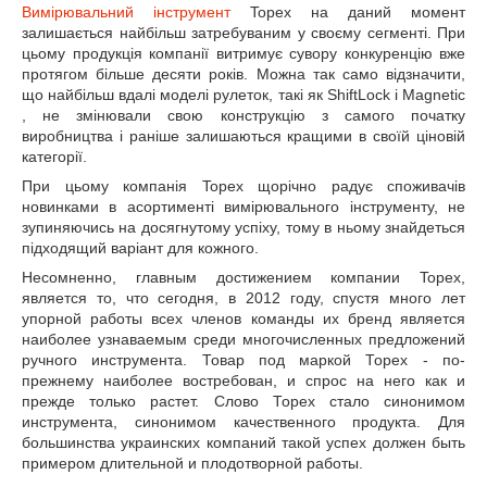
Вимірювальний інструмент
Topex на даний момент
залишається найбільш затребуваним у своєму сегменті. При
цьому продукція компанії витримує сувору конкуренцію вже
протягом більше десяти років. Можна так само відзначити,
що найбільш вдалі моделі рулеток, такі як ShiftLock і Magnetic
, не змінювали свою конструкцію з самого початку
виробництва і раніше залишаються кращими в своїй ціновій
категорії.
При цьому компанія Topex щорічно радує споживачів
новинками в асортименті вимірювального інструменту, не
зупиняючись на досягнутому успіху, тому в ньому знайдеться
підходящий варіант для кожного.
Несомненно, главным достижением компании Topex,
является то, что сегодня, в 2012 году, спустя много лет
упорной работы всех членов команды их бренд является
наиболее узнаваемым среди многочисленных предложений
ручного инструмента. Товар под маркой Торех - по-
прежнему наиболее востребован, и спрос на него как и
прежде только растет. Слово Торех стало синонимом
инструмента, синонимом качественного продукта. Для
большинства украинских компаний такой успех должен быть
примером длительной и плодотворной работы.