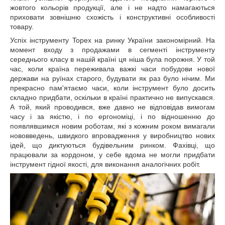
жовтого кольорів продукції, але і не надто намагаються
приховати зовнішню схожість і конструктивні особливості
товару.
Успіх інструменту Topex на ринку України закономірний. На
момент входу з продажами в сегменті інструменту
середнього класу в нашій країні ця ніша була порожня. У той
час, коли країна переживала важкі часи побудови нової
держави на руїнах старого, будувати як раз було нічим. Ми
прекрасно пам'ятаємо часи, коли інструмент було досить
складно придбати, оскільки в країні практично не випускався.
А той, який проводився, вже давно не відповідав вимогам
часу і за якістю, і по ергономіці, і по відношенню до
появлявшимся новим роботам, які з кожним роком вимагали
нововведень, швидкого впровадження у виробництво нових
ідей, що диктуються будівельним ринком. Фахівці, що
працювали за кордоном, у себе вдома не могли придбати
інструмент гідної якості, для виконання аналогічних робіт.