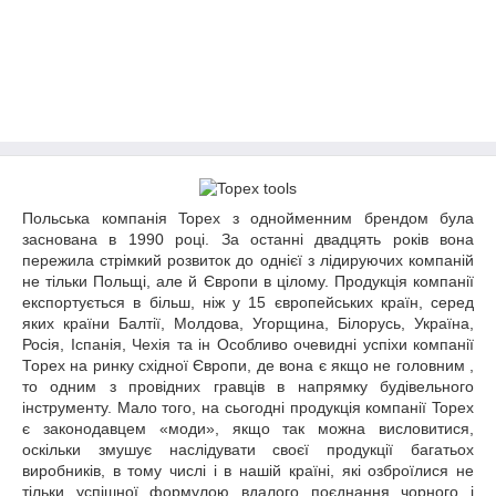
Польська компанія Topex з однойменним брендом була
заснована в 1990 році. За останні двадцять років вона
пережила стрімкий розвиток до однієї з лідируючих компаній
не тільки Польщі, але й Європи в цілому. Продукція компанії
експортується в більш, ніж у 15 європейських країн, серед
яких країни Балтії, Молдова, Угорщина, Білорусь, Україна,
Росія, Іспанія, Чехія та ін Особливо очевидні успіхи компанії
Торех на ринку східної Європи, де вона є якщо не головним ,
то одним з провідних гравців в напрямку будівельного
інструменту. Мало того, на сьогодні продукція компанії Topex
є законодавцем «моди», якщо так можна висловитися,
оскільки змушує наслідувати своєї продукції багатьох
виробників, в тому числі і в нашій країні, які озброїлися не
тільки успішної формулою вдалого поєднання чорного і