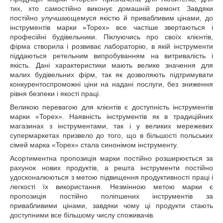
тих, хто самостійно виконує домашній ремонт. Завдяки
постійно улучшающемуся якістю й привабливим цінами, до
інструментів марки «Topex» все частіше звертаються і
професійні будівельники. Піклуючись про своїх клієнтів,
фірма створила і розвиває лабораторію, в якій інструменти
піддаються ретельним випробуванням на витривалість і
якість. Дані характеристики мають велике значення для
малих будівельних фірм, так як дозволяють підтримувати
конкурентоспроможні ціни на надані послуги, без зниження
рівня безпеки і якості праці.
Великою перевагою для клієнтів є доступність інструментів
марки «Topex». Наявність інструментів як в традиційних
магазинах з інструментами, так і у великих мережевих
супермаркетах призвело до того, що в більшості польських
сімей марка «Topex» стала синонімом інструменту.
Асортиментна пропозиція марки постійно розширюється за
рахунок нових продуктів, а решта інструменти постійно
удосконалюються з метою підвищення продуктивності праці і
легкості їх використання. Незмінною метою марки є
пропозиція постійно поліпшених інструментів за
привабливими цінами, завдяки чому ці продукти стають
доступними все більшому числу споживачів.