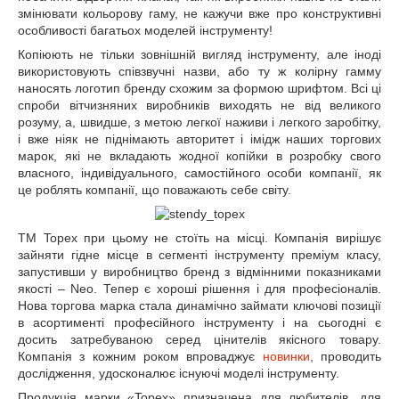
змінювати кольорову гаму, не кажучи вже про конструктивні
особливості багатьох моделей інструменту!
Копіюють не тільки зовнішній вигляд інструменту, але іноді
використовують співзвучні назви, або ту ж колірну гамму
наносять логотип бренду схожим за формою шрифтом. Всі ці
спроби вітчизняних виробників виходять не від великого
розуму, а, швидше, з метою легкої наживи і легкого заробітку,
і вже ніяк не піднімають авторитет і імідж наших торгових
марок, які не вкладають жодної копійки в розробку свого
власного, індивідуального, самостійного особи компанії, як
це роблять компанії, що поважають себе світу.
ТМ Topex при цьому не стоїть на місці. Компанія вирішує
зайняти гідне місце в сегменті інструменту преміум класу,
запустивши у виробництво бренд з відмінними показниками
якості – Neo. Тепер є хороші рішення і для професіоналів.
Нова торгова марка стала динамічно займати ключові позиції
в асортименті професійного інструменту і на сьогодні є
досить затребуваною серед цінителів якісного товару.
Компанія з кожним роком впроваджує
новинки
, проводить
дослідження, удосконалює існуючі моделі інструменту.
Продукція марки «Topex» призначена для любителів, для