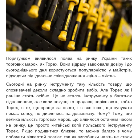
Порятунком виявилося поява на ринку України таких
торгових марок, як Topex. Вони відразу завоювали довіру і до
сьогоднішнього дня користуються популярністю у майстрів,
підходячи під ідеальне співвідношення «ціна – якість».
Сьогодні на ринку інструменту таку кількість товару, що
споживачеві деколи складно зробити вибір. Але Topex як і
раніше стоїть осібно. Це не еталон інструменту у багатьох
відношеннях, але коли покупці та продавці порівнюють, тобто
Topex, є те, що краще за нього, і є все інше, що купувати
немає сенсу, не дивлячись на дешевизну. Чому? Тому, що
велика кількість торгових марок, що з'явилося останнім часом
на ринку, це просто китайські копії польського інструменту
Topex. Якщо подивитися ближче, то можна багато в чому
побачити відвертий плагіат, так як виробники навіть не стали