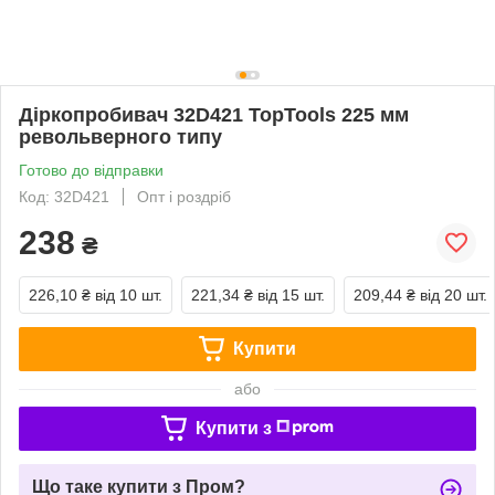
Діркопробивач 32D421 TopTools 225 мм
револьверного типу
Готово до відправки
Код: 32D421
Опт і роздріб
238
₴
226,10 ₴
від 10 шт.
221,34 ₴
від 15 шт.
209,44 ₴
від 20 шт.
Купити
або
Купити з
Що таке купити з Пром?