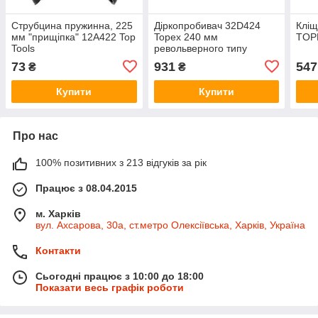
Струбцина пружинна, 225
Діркопробивач 32D424
Кліщ
мм "прищіпка" 12A422 Top
Topex 240 мм
TOP
Tools
револьверного типу
73
931
547
₴
₴
Купити
Купити
Про нас
100% позитивних з 213 відгуків за рік
Працює з 08.04.2015
м. Харків
вул. Ахсарова, 30а, ст.метро Олексіївська, Харків, Україна
Контакти
Сьогодні працює з 10:00 до 18:00
Показати весь графік роботи