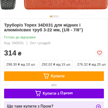
Труборіз Topex 34D031 для мідних і
алюмінієвих труб 3-22 мм, (1/8 - 7/8")
Готово до відправки
Код: 34D031
Опт і роздріб
314
₴
298,30 ₴
від 10 шт.
292,02 ₴
від 15 шт.
276,32 ₴
від 20 шт.
Купити
або
Купити з
Що таке купити з Пром?