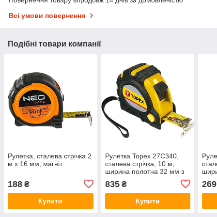
Повернення товару впродовж 14 днів за домовленістю
Всі умови повернення
Подібні товари компанії
Рулетка, сталева стрічка 2
Рулетка Topex 27C340,
Руле
м x 16 мм, магніт
сталева стрічка, 10 м,
стал
ширина полотна 32 мм з
шири
магнітом
188
835
269
₴
₴
Купити
Купити