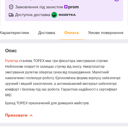
Замовлення під захистом
Доступна доставка
Характеристики
Доставка
Оплата
Умови повернення
Опис
Рулетка
сталева TOPEX має три фіксатора змотування стрічки.
Нейлонове покриття захищає стрічку від зносу. Амортизатор
змотування рулетки оберігає гачок від пошкодження. Магнітний
наконечник і полегшує роботу. Ергономічна форма корпусу забезпечує
зручний і міцний захоплення, а антиковзаючий матеріал забезпечує
комфорт і безпеку під час роботи. Гарантією надійності є сертифікат
MID.
Бренд TOPEX призначений для домашніх майстрів.
Приховати