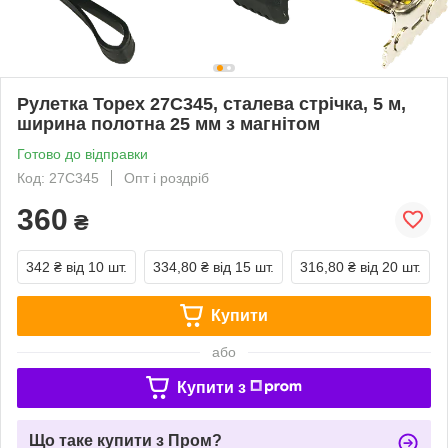
Рулетка Topex 27C345, сталева стрічка, 5 м,
ширина полотна 25 мм з магнітом
Готово до відправки
Код: 27C345
Опт і роздріб
360
₴
342 ₴
від 10 шт.
334,80 ₴
від 15 шт.
316,80 ₴
від 20 шт.
Купити
або
Купити з
Що таке купити з Пром?