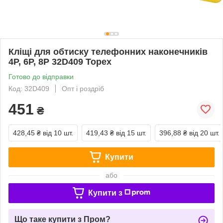
Кліщі для обтиску телефонних наконечників
4P, 6P, 8P 32D409 Topex
Готово до відправки
Код: 32D409
Опт і роздріб
451
₴
428,45 ₴
від 10 шт.
419,43 ₴
від 15 шт.
396,88 ₴
від 20 шт.
Купити
або
Купити з
Що таке купити з Пром?