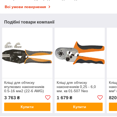
Всі умови повернення
Подібні товари компанії
Кліщі для обтиску
Кліщі для обтиску
Кліщ
втулкових наконечників
наконечників 0,25 - 6,0
нако
0.5-16 мм2 (22-6 AWG)
мм. кв 01-507 Neo
мм² 
01-506 Neo
Neo
3 763
1 679
820
₴
₴
Купити
Купити