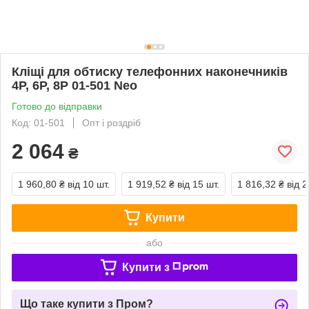
Кліщі для обтиску телефонних наконечників
4P, 6P, 8P 01-501 Neo
Готово до відправки
Код: 01-501
Опт і роздріб
2 064
₴
1 960,80 ₴
від 10 шт.
1 919,52 ₴
від 15 шт.
1 816,32 ₴
від 2
Купити
або
Купити з
Що таке купити з Пром?