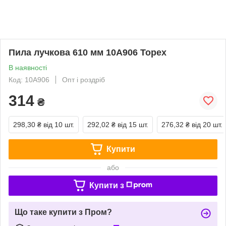
Пила лучкова 610 мм 10A906 Topex
В наявності
Код: 10A906
Опт і роздріб
314
₴
298,30 ₴
від 10 шт.
292,02 ₴
від 15 шт.
276,32 ₴
від 20 шт.
Купити
або
Купити з
Що таке купити з Пром?