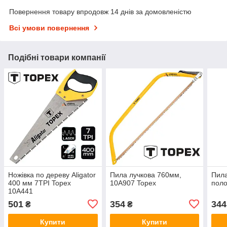
Повернення товару впродовж 14 днів за домовленістю
Всі умови повернення
Подібні товари компанії
Ножівка по дереву Aligator
Пила лучкова 760мм,
Пила
400 мм 7TPI Topex
10A907 Topex
пол
10A441
501
354
344
₴
₴
Купити
Купити