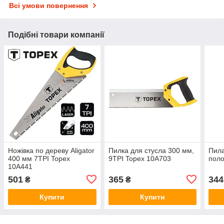
Всі умови повернення
Подібні товари компанії
Ножівка по дереву Aligator
Пилка для стусла 300 мм,
Пила
400 мм 7TPI Topex
9TPI Topex 10A703
пол
10A441
501
365
344
₴
₴
Купити
Купити