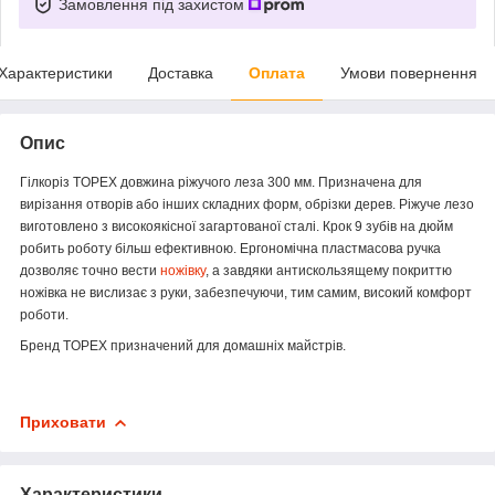
Замовлення під захистом
Характеристики
Доставка
Оплата
Умови повернення
Опис
Гілкоріз TOPEX довжина ріжучого леза 300 мм. Призначена для
вирізання отворів або інших складних форм, обрізки дерев. Ріжуче лезо
виготовлено з високоякісної загартованої сталі. Крок 9 зубів на дюйм
робить роботу більш ефективною. Ергономічна пластмасова ручка
дозволяє точно вести
ножівку
, а завдяки антискользящему покриттю
ножівка не вислизає з руки, забезпечуючи, тим самим, високий комфорт
роботи.
Бренд TOPEX призначений для домашніх майстрів.
Приховати
Характеристики