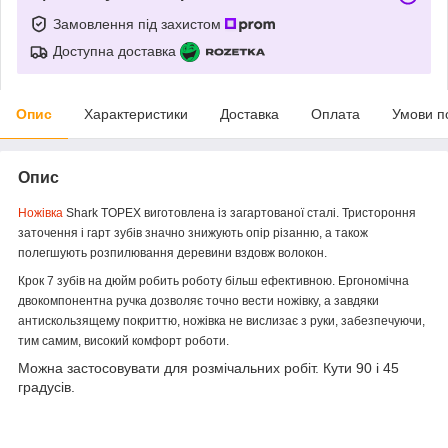
Замовлення під захистом
Доступна доставка
Опис
Характеристики
Доставка
Оплата
Умови п
Опис
Ножівка
Shark TOPEX виготовлена із загартованої сталі. Тристороння
заточення і гарт зубів значно знижують опір різанню, а також
полегшують розпилювання деревини вздовж волокон.
Крок 7 зубів на дюйм робить роботу більш ефективною. Ергономічна
двокомпонентна ручка дозволяє точно вести ножівку, а завдяки
антискользящему покриттю, ножівка не вислизає з руки, забезпечуючи,
тим самим, високий комфорт роботи.
Можна застосовувати для розмічальних робіт. Кути 90 і 45
градусів.