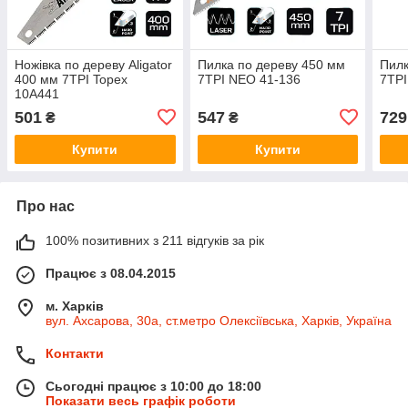
Ножівка по дереву Aligator
Пилка по дереву 450 мм
Пилк
400 мм 7TPI Topex
7TPI NEO 41-136
7TPI
10A441
501
547
729
₴
₴
Купити
Купити
Про нас
100% позитивних з 211 відгуків за рік
Працює з 08.04.2015
м. Харків
вул. Ахсарова, 30а, ст.метро Олексіївська, Харків, Україна
Контакти
Сьогодні працює з 10:00 до 18:00
Показати весь графік роботи