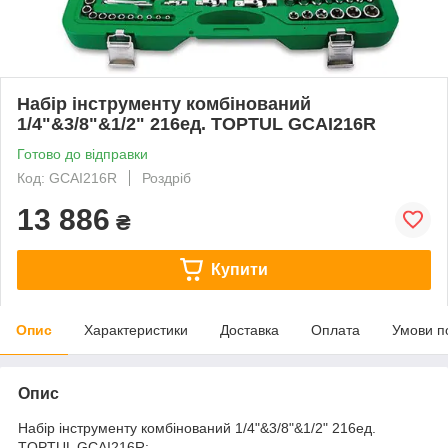
Набір інструменту комбінований
1/4"&3/8"&1/2" 216ед. TOPTUL GCAI216R
Готово до відправки
Код: GCAI216R
Роздріб
13 886
₴
Купити
Опис
Характеристики
Доставка
Оплата
Умови п
Опис
Набір інструменту комбінований 1/4"&3/8"&1/2" 216ед.
TOPTUL GCAI216R: