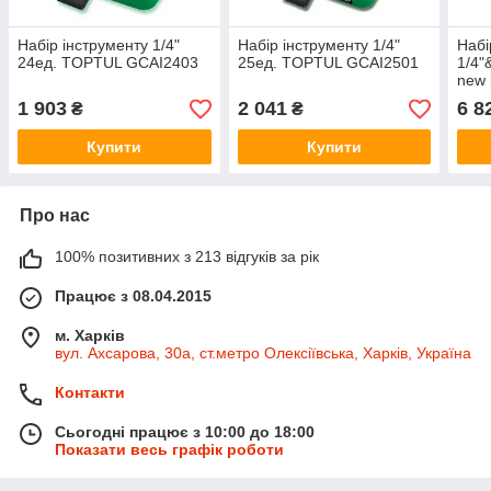
Набір інструменту 1/4"
Набір інструменту 1/4"
Набі
24ед. TOPTUL GCAI2403
25ед. TOPTUL GCAI2501
1/4"
new
GCA
1 903
2 041
6 8
₴
₴
Купити
Купити
Про нас
100% позитивних з 213 відгуків за рік
Працює з 08.04.2015
м. Харків
вул. Ахсарова, 30а, ст.метро Олексіївська, Харків, Україна
Контакти
Сьогодні працює з 10:00 до 18:00
Показати весь графік роботи