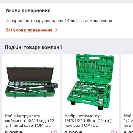
Умови повернення
Повернення товару впродовж 14 днів за домовленістю
Всі умови повернення
Подібні товари компанії
Набір інструменту
Набір інструменту
Набі
дюймового 3/4" 14ед. (12-
1/4"&1/2" 108ед. (12-гр.)
1/4"
гр.) metal case TOPTUL
new box TOPTUL
new
GCAD1407
GCAI108R1
GCA