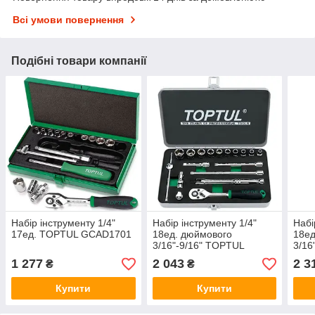
Всі умови повернення
Подібні товари компанії
Набір інструменту 1/4"
Набір інструменту 1/4"
Набі
17ед. TOPTUL GCAD1701
18ед. дюймового
18ед
3/16"-9/16" TOPTUL
3/16
GCAD1811
TOP
1 277
2 043
2 3
₴
₴
Купити
Купити