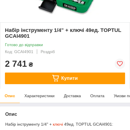
Набір інструменту 1/4" + ключі 49ед. TOPTUL
GCAI4901
Готово до відправки
Код: GCAI4901
Роздріб
2 741
₴
Купити
Опис
Характеристики
Доставка
Оплата
Умови п
Опис
Набір інструменту 1/4" +
ключі
49ед. TOPTUL GCAI4901: