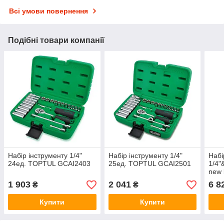
Всі умови повернення
Подібні товари компанії
Набір інструменту 1/4"
Набір інструменту 1/4"
Набі
24ед. TOPTUL GCAI2403
25ед. TOPTUL GCAI2501
1/4"
new
GCA
1 903
2 041
6 8
₴
₴
Купити
Купити