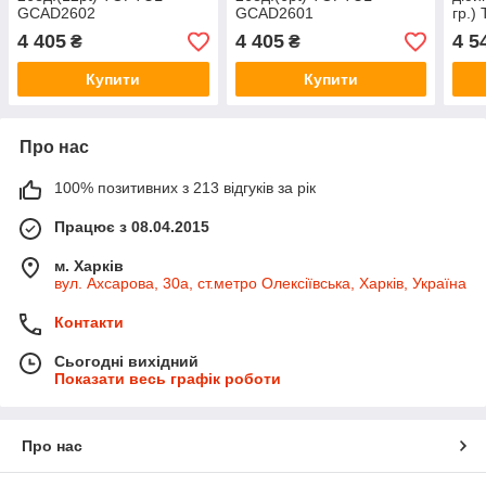
GCAD2602
GCAD2601
гр.
4 405
4 405
4 5
₴
₴
Купити
Купити
Про нас
100% позитивних з 213 відгуків за рік
Працює з 08.04.2015
м. Харків
вул. Ахсарова, 30а, ст.метро Олексіївська, Харків, Україна
Контакти
Сьогодні вихідний
Показати весь графік роботи
Про нас