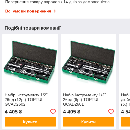
Повернення товару впродовж 14 днів за домовленістю
Всі умови повернення
Подібні товари компанії
Набір інструменту 1/2"
Набір інструменту 1/2"
Набі
26ед.(12pt) TOPTUL
26ед.(6pt) TOPTUL
дюйм
GCAD2602
GCAD2601
гр.
4 405
4 405
4 5
₴
₴
Купити
Купити