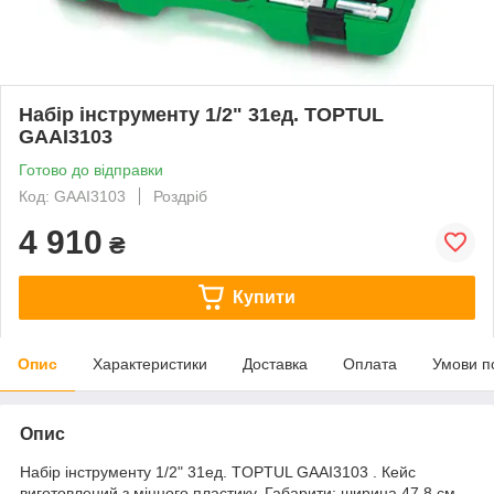
Набір інструменту 1/2" 31ед. TOPTUL
GAAI3103
Готово до відправки
Код: GAAI3103
Роздріб
4 910
₴
Купити
Опис
Характеристики
Доставка
Оплата
Умови п
Опис
Набір інструменту 1/2" 31ед. TOPTUL GAAI3103 . Кейс
виготовлений з міцного пластику. Габарити: ширина 47,8 см,