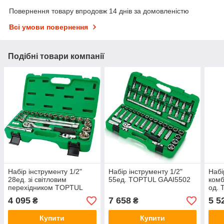
Повернення товару впродовж 14 днів за домовленістю
Всі умови повернення
Подібні товари компанії
Набір інструменту 1/2"
Набір інструменту 1/2"
Набі
28ед. зі світловим
55ед. TOPTUL GAAI5502
комб
перехідником TOPTUL
од.
GCAI2801
4 095
7 658
5 5
₴
₴
Купити
Купити