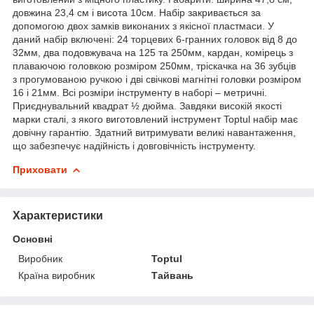
довжина 23,4 см і висота 10см. Набір закривається за
допомогою двох замків виконаних з якісної пластмаси. У
даний набір включені: 24 торцевих 6-гранних головок від 8 до
32мм, два подовжувача на 125 та 250мм, кардан, комірець з
плаваючою головкою розміром 250мм, тріскачка на 36 зубців
з прогумованою ручкою і дві свічкові магнітні головки розміром
16 і 21мм. Всі розміри інструменту в наборі – метричні.
Приєднувальний квадрат ½ дюйма. Завдяки високій якості
марки сталі, з якого виготовлений інструмент Toptul набір має
довічну гарантію. Здатний витримувати великі навантаження,
що забезпечує надійність і довговічність інструменту.
Приховати
Характеристики
Основні
Виробник
Toptul
Країна виробник
Тайвань