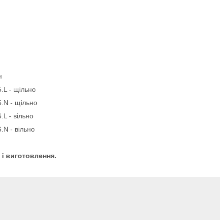
н
.L - щільно
.N - щільно
L - вільно
.N - вільно
 і виготовлення.