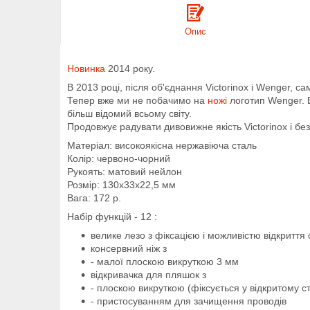
Опис
Новинка
2014 року.
В 2013 році,
після об'єднання Victorinox і Wenger, 
Тепер вже ми не побачимо на
ножі
логотип
Wenger. 
більш відомий всьому світу.
Продовжує радувати дивовижне якість Victorinox і бе
Матеріал: високоякісна нержавіюча сталь
Колір: червоно-чорний
Рукоять: матовий нейлон
Розмір: 130x33x22,5 мм
Вага: 172 р.
Набір функцій - 12 :
велике
лезо з фіксацією і можливістю відкриття
консервний ніж з
- малої плоскою викруткою 3 мм
відкривачка для пляшок з
- плоскою викруткою (фіксується у відкритому ст
- пристосуванням для зачищення проводів