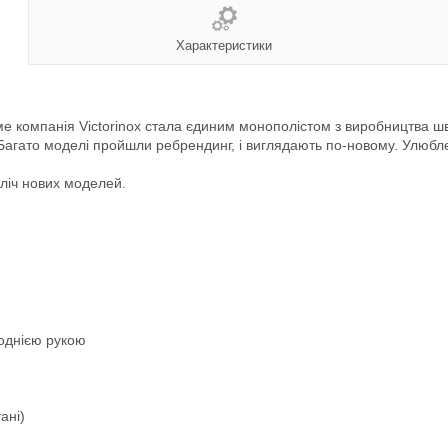
Характеристики
саме компанія Victorinox стала єдиним монополістом з виробництва ш
Багато моделі пройшли ребрендинг, і виглядають по-новому. Улюблен
зліч нових моделей.
 однією рукою
ані)